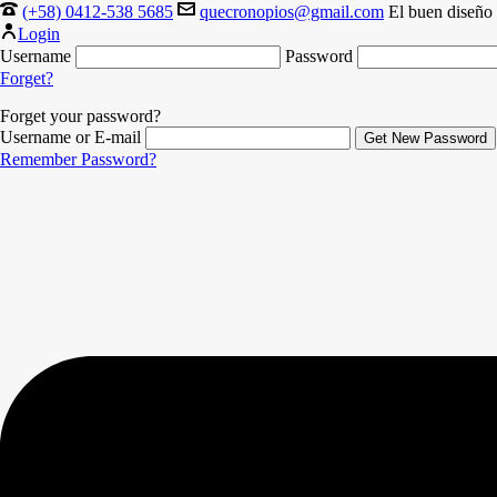
(+58) 0412-538 5685
quecronopios@gmail.com
El buen diseño 
Login
Username
Password
Forget?
Forget your password?
Username or E-mail
Remember Password?