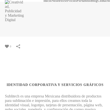
Inicio
Nosotros
Servicios
Portafolio
Blog
Contacto
0
IDENTIDAD CORPORATIVA Y SERVICIOS GRÁFICOS
Sublitech es una empresa Mexicana distribuidora de productos
para sublimación e impresión, para ellos creamos toda la
identidad visual, logotipo, tarjetas de presentación, página web,
redes sociales, papelería, y configuración de correo masivo.