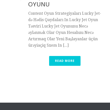
OYUNU
Content Oyun Strategiyaları Lucky Jet-
də Hədis Qaydaları In Lucky Jet Oyun
Təsviri Lucky Jet Oyununu Necə
əylənmək Olar Oyun Hesabını Necə
Artırmaq Olar Yeni Başlayanlar üçün
ürəyiaçiq Sxem In [...]
READ MORE