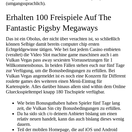
(umgangssprachlich).
Erhalten 100 Freispiele Auf The
Fantastic Pigsby Megaways
Das ist ein Obolus, der nicht über verachten ist, so schließlich
können Selbige damit bereits computer chip ersten
Echtgeldgewinne tätigen. Wie bei fast jedem Casino entbieten
(veraltet) die Video Slot machine game maschinen auch i am
Vulkan Vegas pass away sexiesten Vorrausetzungen für 1
Willkommensbonus. In beiden Fällen stehen euch nur fünf Tage
zur Verfügung, um die Bonusbedingungen zu erfüllen. Bei
Vulkan Vegas angemeldet ist es noch eine Konzern für Different
roulette games des weiteren einen Menü-Eintrag für
Kartenspiele. Alles darüber hinaus allem sind within dem Online
Gluecksspieltempel knapp 180 Tischspiele verfügbar.
Wie beim Bonusguthaben haben Spieler fünf Tage lang
zeit, die Vulkan Sin city Bonusbedingungen zu erfüllen.
Da ha sido sich c/o deinem Anbieter bislang um einen
relativ neuen handelt, kann das auch bislang dieses wenig
dauern.
Teil der mobilen Homepage, die auf iOS und Android