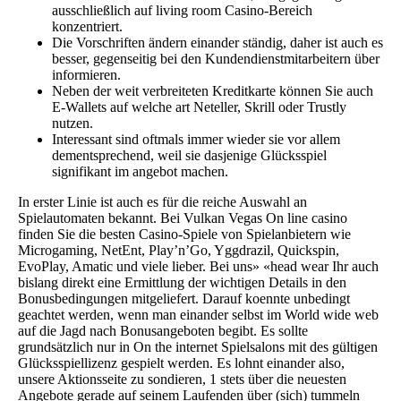
ausschließlich auf living room Casino-Bereich
konzentriert.
Die Vorschriften ändern einander ständig, daher ist auch es
besser, gegenseitig bei den Kundendienstmitarbeitern über
informieren.
Neben der weit verbreiteten Kreditkarte können Sie auch
E-Wallets auf welche art Neteller, Skrill oder Trustly
nutzen.
Interessant sind oftmals immer wieder sie vor allem
dementsprechend, weil sie dasjenige Glücksspiel
signifikant im angebot machen.
In erster Linie ist auch es für die reiche Auswahl an
Spielautomaten bekannt. Bei Vulkan Vegas On line casino
finden Sie die besten Casino-Spiele von Spielanbietern wie
Microgaming, NetEnt, Play’n’Go, Yggdrazil, Quickspin,
EvoPlay, Amatic und viele lieber. Bei uns» «head wear Ihr auch
bislang direkt eine Ermittlung der wichtigen Details in den
Bonusbedingungen mitgeliefert. Darauf koennte unbedingt
geachtet werden, wenn man einander selbst im World wide web
auf die Jagd nach Bonusangeboten begibt. Es sollte
grundsätzlich nur in On the internet Spielsalons mit des gültigen
Glücksspiellizenz gespielt werden. Es lohnt einander also,
unsere Aktionsseite zu sondieren, 1 stets über die neuesten
Angebote gerade auf seinem Laufenden über (sich) tummeln