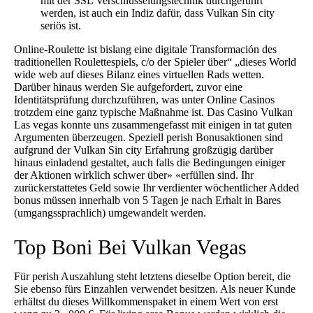
mit der SSL Verschlüsselungstechnik durchgeführt
werden, ist auch ein Indiz dafür, dass Vulkan Sin city
seriös ist.
Online-Roulette ist bislang eine digitale Transformación des
traditionellen Roulettespiels, c/o der Spieler über“ „dieses World
wide web auf dieses Bilanz eines virtuellen Rads wetten.
Darüber hinaus werden Sie aufgefordert, zuvor eine
Identitätsprüfung durchzuführen, was unter Online Casinos
trotzdem eine ganz typische Maßnahme ist. Das Casino Vulkan
Las vegas konnte uns zusammengefasst mit einigen in tat guten
Argumenten überzeugen. Speziell perish Bonusaktionen sind
aufgrund der Vulkan Sin city Erfahrung großzügig darüber
hinaus einladend gestaltet, auch falls die Bedingungen einiger
der Aktionen wirklich schwer über» «erfüllen sind. Ihr
zurückerstattetes Geld sowie Ihr verdienter wöchentlicher Added
bonus müssen innerhalb von 5 Tagen je nach Erhalt in Bares
(umgangssprachlich) umgewandelt werden.
Top Boni Bei Vulkan Vegas
Für perish Auszahlung steht letztens dieselbe Option bereit, die
Sie ebenso fürs Einzahlen verwendet besitzen. Als neuer Kunde
erhältst du dieses Willkommenspaket in einem Wert von erst