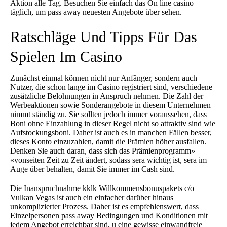
Aktion alle Tag. Besuchen Sie einfach das On line casino
täglich, um pass away neuesten Angebote über sehen.
Ratschläge Und Tipps Für Das
Spielen Im Casino
Zunächst einmal können nicht nur Anfänger, sondern auch
Nutzer, die schon lange im Casino registriert sind, verschiedene
zusätzliche Belohnungen in Anspruch nehmen. Die Zahl der
Werbeaktionen sowie Sonderangebote in diesem Unternehmen
nimmt ständig zu. Sie sollten jedoch immer voraussehen, dass
Boni ohne Einzahlung in dieser Regel nicht so attraktiv sind wie
Aufstockungsboni. Daher ist auch es in manchen Fällen besser,
dieses Konto einzuzahlen, damit die Prämien höher ausfallen.
Denken Sie auch daran, dass sich das Prämienprogramm»
«vonseiten Zeit zu Zeit ändert, sodass sera wichtig ist, sera im
Auge über behalten, damit Sie immer im Cash sind.
Die Inanspruchnahme kklk Willkommensbonuspakets c/o
Vulkan Vegas ist auch ein einfacher darüber hinaus
unkomplizierter Prozess. Daher ist es empfehlenswert, dass
Einzelpersonen pass away Bedingungen und Konditionen mit
jedem Angebot erreichbar sind, u eine gewisse einwandfreie