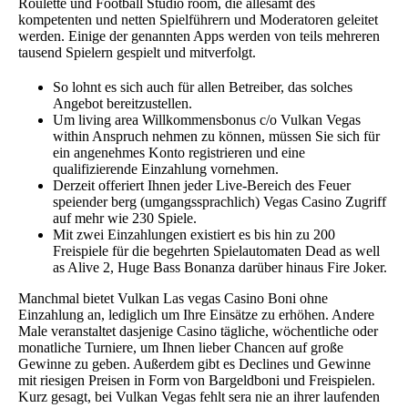
Roulette und Football Studio room, die allesamt des
kompetenten und netten Spielführern und Moderatoren geleitet
werden. Einige der genannten Apps werden von teils mehreren
tausend Spielern gespielt und mitverfolgt.
So lohnt es sich auch für allen Betreiber, das solches
Angebot bereitzustellen.
Um living area Willkommensbonus c/o Vulkan Vegas
within Anspruch nehmen zu können, müssen Sie sich für
ein angenehmes Konto registrieren und eine
qualifizierende Einzahlung vornehmen.
Derzeit offeriert Ihnen jeder Live-Bereich des Feuer
speiender berg (umgangssprachlich) Vegas Casino Zugriff
auf mehr wie 230 Spiele.
Mit zwei Einzahlungen existiert es bis hin zu 200
Freispiele für die begehrten Spielautomaten Dead as well
as Alive 2, Huge Bass Bonanza darüber hinaus Fire Joker.
Manchmal bietet Vulkan Las vegas Casino Boni ohne
Einzahlung an, lediglich um Ihre Einsätze zu erhöhen. Andere
Male veranstaltet dasjenige Casino tägliche, wöchentliche oder
monatliche Turniere, um Ihnen lieber Chancen auf große
Gewinne zu geben. Außerdem gibt es Declines und Gewinne
mit riesigen Preisen in Form von Bargeldboni und Freispielen.
Kurz gesagt, bei Vulkan Vegas fehlt sera nie an ihrer laufenden