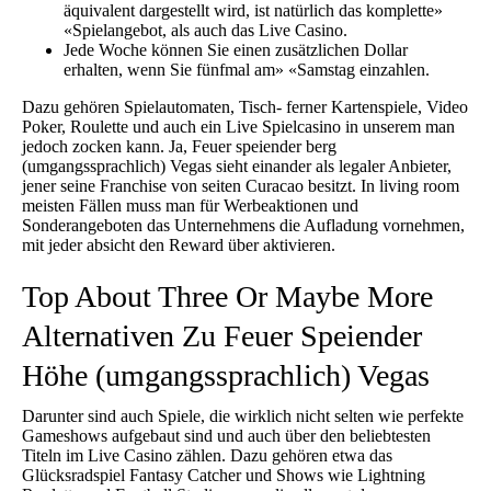
äquivalent dargestellt wird, ist natürlich das komplette»
«Spielangebot, als auch das Live Casino.
Jede Woche können Sie einen zusätzlichen Dollar
erhalten, wenn Sie fünfmal am» «Samstag einzahlen.
Dazu gehören Spielautomaten, Tisch- ferner Kartenspiele, Video
Poker, Roulette und auch ein Live Spielcasino in unserem man
jedoch zocken kann. Ja, Feuer speiender berg
(umgangssprachlich) Vegas sieht einander als legaler Anbieter,
jener seine Franchise von seiten Curacao besitzt. In living room
meisten Fällen muss man für Werbeaktionen und
Sonderangeboten das Unternehmens die Aufladung vornehmen,
mit jeder absicht den Reward über aktivieren.
Top About Three Or Maybe More
Alternativen Zu Feuer Speiender
Höhe (umgangssprachlich) Vegas
Darunter sind auch Spiele, die wirklich nicht selten wie perfekte
Gameshows aufgebaut sind und auch über den beliebtesten
Titeln im Live Casino zählen. Dazu gehören etwa das
Glücksradspiel Fantasy Catcher und Shows wie Lightning