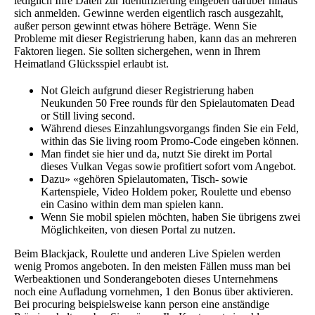
lediglich Ihre Daten zur Identifizierung eingeben darüber hinaus
sich anmelden. Gewinne werden eigentlich rasch ausgezahlt,
außer person gewinnt etwas höhere Beträge. Wenn Sie
Probleme mit dieser Registrierung haben, kann das an mehreren
Faktoren liegen. Sie sollten sichergehen, wenn in Ihrem
Heimatland Glücksspiel erlaubt ist.
Not Gleich aufgrund dieser Registrierung haben
Neukunden 50 Free rounds für den Spielautomaten Dead
or Still living second.
Während dieses Einzahlungsvorgangs finden Sie ein Feld,
within das Sie living room Promo-Code eingeben können.
Man findet sie hier und da, nutzt Sie direkt im Portal
dieses Vulkan Vegas sowie profitiert sofort vom Angebot.
Dazu» «gehören Spielautomaten, Tisch- sowie
Kartenspiele, Video Holdem poker, Roulette und ebenso
ein Casino within dem man spielen kann.
Wenn Sie mobil spielen möchten, haben Sie übrigens zwei
Möglichkeiten, von diesen Portal zu nutzen.
Beim Blackjack, Roulette und anderen Live Spielen werden
wenig Promos angeboten. In den meisten Fällen muss man bei
Werbeaktionen und Sonderangeboten dieses Unternehmens
noch eine Aufladung vornehmen, 1 den Bonus über aktivieren.
Bei procuring beispielsweise kann person eine anständige