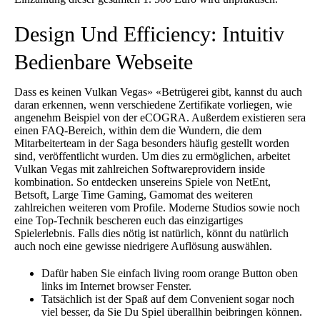
Design Und Efficiency: Intuitiv
Bedienbare Webseite
Dass es keinen Vulkan Vegas» «Betrügerei gibt, kannst du auch
daran erkennen, wenn verschiedene Zertifikate vorliegen, wie
angenehm Beispiel von der eCOGRA. Außerdem existieren sera
einen FAQ-Bereich, within dem die Wundern, die dem
Mitarbeiterteam in der Saga besonders häufig gestellt worden
sind, veröffentlicht wurden. Um dies zu ermöglichen, arbeitet
Vulkan Vegas mit zahlreichen Softwareprovidern inside
kombination. So entdecken unsereins Spiele von NetEnt,
Betsoft, Large Time Gaming, Gamomat des weiteren
zahlreichen weiteren vom Profile. Moderne Studios sowie noch
eine Top-Technik bescheren euch das einzigartiges
Spielerlebnis. Falls dies nötig ist natürlich, könnt du natürlich
auch noch eine gewisse niedrigere Auflösung auswählen.
Dafür haben Sie einfach living room orange Button oben
links im Internet browser Fenster.
Tatsächlich ist der Spaß auf dem Convenient sogar noch
viel besser, da Sie Du Spiel überallhin beibringen können.