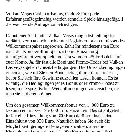
0
0
Vulkan Vegas Casino » Bonus, Code & Freispiele
Erfahrungen
Regelmäßig werden schnelle Spiele hinzugefügt, 1
die wachsende Anfrage zu befriedigen.
Damit euer Start unter Vulkan Vegas möglichst reibungslos
verläuft, vermag euch nach eurer Registrierung ein umfassendes
Willkommenspaket angeboten. Zahlt Ihr mindestens ten Euro
nach der Kontoeröffnung ein, ist eure Einzahlung
unaufgefordert verdoppelt und sera wandern 25 Freispiele auf
euer Konto. Ja, für fast alle Boni und Promo-Codes bei Vulkan
Las vegas gelten Umsatzbedingungen. Die Umsatzbedingungen
geben an, wie oft Sie den Bonusbetrag durchführen müssen,
bevor Sie sich Ihre Gewinne auszahlen lassen können. Es ist
wichtig, die Bedingungen jedes Bonus oder Promo-Codes zu
lesen, o die spezifischen Wettanforderungen zu verstehen, de
uma sie variieren können.
Um den gesamten Willkommensbonus von 1. 000 Euro zu
bekommen, müssen Sie 600 Euro einzahlen. Das ist aufgeteilt
inside eine Einzahlung von 300 Euro darüber hinaus eine
Einzahlung von 350 Euro. Natürlich haben Sie auch die
Möglichkeit, geringere Beträge einzuzahlen, aber die
Einzahlung dieser gesamten 1. 500 Euro wird unpraktisch.