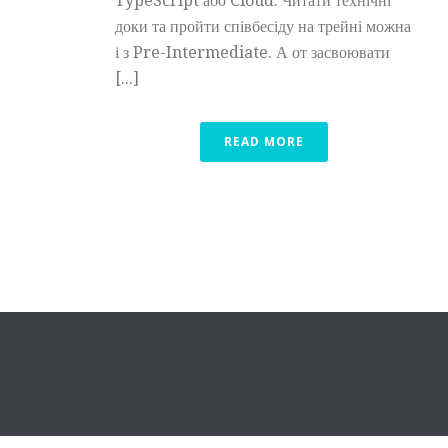
TypeScript або Cloud. Читати технічні
доки та пройти співбесіду на трейні можна
і з Pre-Intermediate. А от засвоювати
[...]
READ MORE