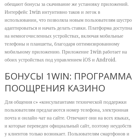
обещают бонусы за скачивание же установку приложений.
Интерфейс 1win интуитивно таков и легок в
использовании, что позволяла новым пользователям шустро
адаптироваться и начать делать ставки. Платформа доступна
на немногочисленных устройствах, включая мобильные
телефоны и планшеты, благодаря оптимизированному
мобильному приложению. Приложение 1win работает на
обоих устройствах под управлением iOS и Android.
БОНУСЫ 1WIN: ПРОГРАММА
ПООЩРЕНИЯ КАЗИНО
Для общения с» «консультантами технической поддержки
пользователям предлагаются номер телефона, электронная
почта и онлайн-чат на сайте. Отвечают они на всех языках,
и которые переведен официальный сайт, поэтому неудобств
у клиентов только возникает. Пользователям смартфонов и