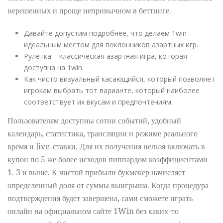
нерешенных и проще непривычном в беттинге.
Давайте допустим подробнее, что делаем 1win
идеальным местом для поклонников азартных игр.
Рулетка – классическая азартная игра, которая
доступна на 1win.
Как чисто визуальный касающийся, который позволяет
игрокам выбрать тот варианте, который наиболее
соответствует их вкусам и предпочтениям.
Пользователям доступны сотни событий, удобный
календарь, статистика, трансляции и режиме реального
время и live-ставки. Для их получения нельзя включать в
купон по 5 же более исходов пиппардом коэффициентами
1. 3 и выше. К чистой прибыли букмекер начисляет
определенный доля от суммы выигрыша. Когда процедура
подтверждения будет завершена, сами сможете играть
онлайн на официальном сайте 1Win без каких-то