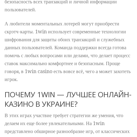
безопасность всех транзакций и личной информации
пользователей.
А любители моментальных лотерей могут приобрести
скрэтч-карты. 1win использует современные технологии
шифрования для защиты обоих транзакций и служебных
данных пользователей. Команда поддержки всегда готова
помочь с любых вопросами или делами, что делает процесс
ставок максимально комфортнее и безопасным. Проще
говоря, в 1win casino есть вовсе всё, чего а может захотеть
игрок.
ПОЧЕМУ 1WIN — ЛУЧШЕЕ ОНЛАЙН-
КАЗИНО В УКРАИНЕ?
В этих играх участвие требует стратегии же умения, что
делаем их еще более увлекательными. На 1win
представлено обширное разнообразие игр, от классических