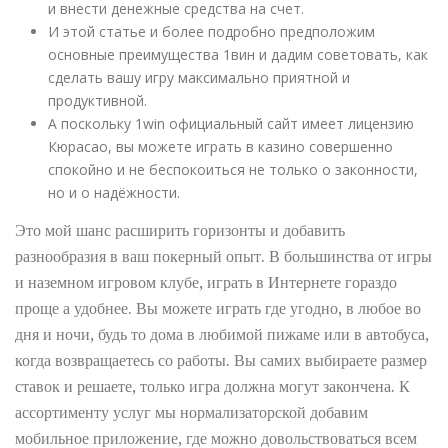
и внести денежные средства на счет.
И этой статье и более подробно предположим
основные преимущества 1вин и дадим советовать, как
сделать вашу игру максимально приятной и
продуктивной.
А поскольку 1win официальный сайт имеет лицензию
Кюрасао, вы можете играть в казино совершенно
спокойно и не беспокоиться не только о законности,
но и о надёжности.
Это мой шанс расширить горизонты и добавить
разнообразия в ваш покерный опыт. В большинства от игры
и наземном игровом клубе, играть в Интернете гораздо
проще а удобнее. Вы можете играть где угодно, в любое во
дня и ночи, будь то дома в любимой пижаме или в автобуса,
когда возвращаетесь со работы. Вы самих выбираете размер
ставок и решаете, только игра должна могут закончена. К
ассортименту услуг мы нормализаторской добавим
мобильное приложение, где можно довольствоваться всем