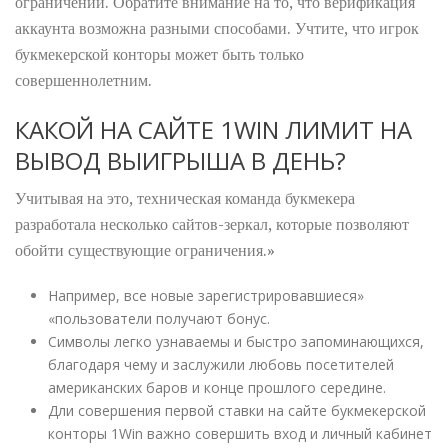
ограничений. Обратите внимание на то, что верификация
аккаунта возможна разными способами. Учтите, что игрок
букмекерской конторы может быть только
совершеннолетним.
КАКОЙ НА САЙТЕ 1WIN ЛИМИТ НА
ВЫВОД ВЫИГРЫША В ДЕНЬ?
Учитывая на это, техническая команда букмекера
разработала несколько сайтов-зеркал, которые позволяют
обойти существующие ограничения.»
Например, все новые зарегистрировавшиеся»
«пользователи получают бонус.
Символы легко узнаваемы и быстро запоминающихся,
благодаря чему и заслужили любовь посетителей
американских баров и конце прошлого середине.
Дли совершения первой ставки на сайте букмекерской
конторы 1Win важно совершить вход и личный кабинет