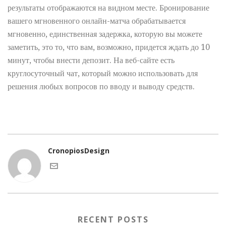
результаты отображаются на видном месте. Бронирование
вашего мгновенного онлайн-матча обрабатывается
мгновенно, единственная задержка, которую вы можете
заметить, это то, что вам, возможно, придется ждать до 10
минут, чтобы внести депозит. На веб-сайте есть
круглосуточный чат, который можно использовать для
решения любых вопросов по вводу и выводу средств.
CronopiosDesign
RECENT POSTS