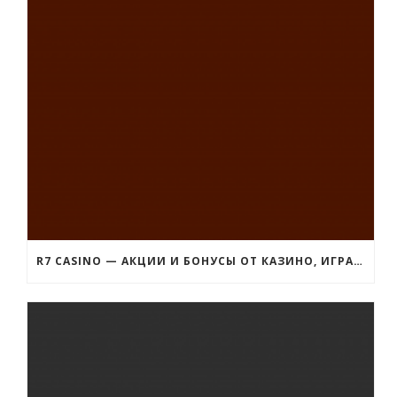
R7 CASINO — АКЦИИ И БОНУСЫ ОТ КАЗИНО, ИГРАТЬ НА ДЕНЬГИ В СЛОТЫ