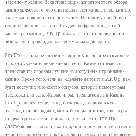
наземному казино. Захватывающим аспектом этого обзора
казино является то, что они предлагают живые игры казино,
в которые можно играть постоянно. Используя новейшую
технологию шифрования SSL для шифрования деталей
вашей транзакции, Pin Up доказало, что это надежный и
безопасный провайдер, которому можно доверять.
Pin Up — сильное онлайн-казино в Канаде, предлагающее
игрокам увлекательные впечатления. Казино стремится
предоставить игрокам лучшие из доступных игр онлайн-
казино. Кроме того, если вы сделаете депозит в Pin Up, вам
будет доступно множество бонусов, которые помогут вам
продолжать играть. Живые игры, предлагаемые в Казино
Pin Up, включают рулетку, блэкджек, американскую
рулетку, суперблэкджек, мини-баккара, понтон, кэш-игры,
холдем, трехкарточный покер и другие. Хотя Pin Up
Casino является онлайн-казино, оно ни в малейшей степени
не ориентировано на покер. Одна из самых лучших вещей в