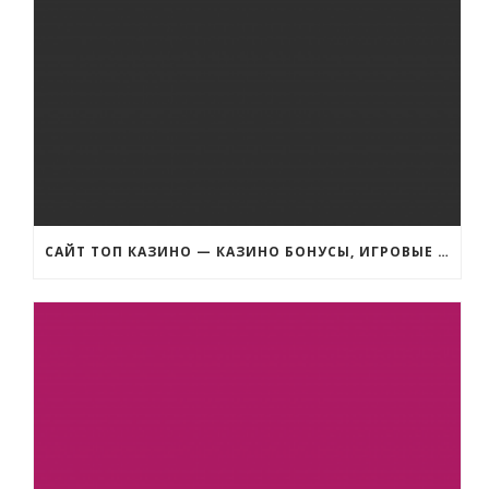
САЙТ ТОП КАЗИНО — КАЗИНО БОНУСЫ, ИГРОВЫЕ АВТОМАТЫ ДЕМО ВЕРСИЯ