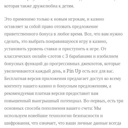
которая также дружелюбна к детям.
Это применимо только к новым игрокам, и казино
оставляет за собой право отозвать предложение
приветственного бонуса в любое время. Все, что вам нужно
сделать, это выбрать понравившуюся игру в казино,
установить уровень ставки и приступить к игре. От
классических онлайн-слотов с 3 барабанами и изобилием
бонусных функций до прогрессивных джекпотов, которые
увеличиваются каждый день, в Pin Up есть все для вас.
Бесплатная версия приложения предлагает доступ ко всему
контенту нашего казино и бонусным предложениям, а
рекомендуемая платная версия предоставит вам
повышенный выигрышный потенциал. Во-первых, есть три
основных способа пополнения вашего счета: Мы
используем новейшие технологии безопасности и
шифрования, что означает, что ваши личные данные всегда