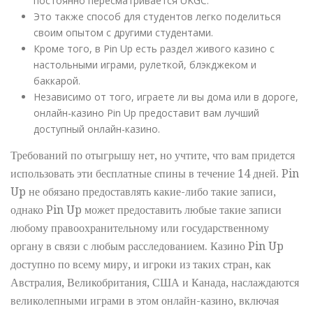
постоянно пересматривается UKGC.
Это также способ для студентов легко поделиться
своим опытом с другими студентами.
Кроме того, в Pin Up есть раздел живого казино с
настольными играми, рулеткой, блэкджеком и
баккарой.
Независимо от того, играете ли вы дома или в дороге,
онлайн-казино Pin Up предоставит вам лучший
доступный онлайн-казино.
Требований по отыгрышу нет, но учтите, что вам придется
использовать эти бесплатные спины в течение 14 дней. Pin
Up не обязано предоставлять какие-либо такие записи,
однако Pin Up может предоставить любые такие записи
любому правоохранительному или государственному
органу в связи с любым расследованием. Казино Pin Up
доступно по всему миру, и игроки из таких стран, как
Австралия, Великобритания, США и Канада, наслаждаются
великолепными играми в этом онлайн-казино, включая