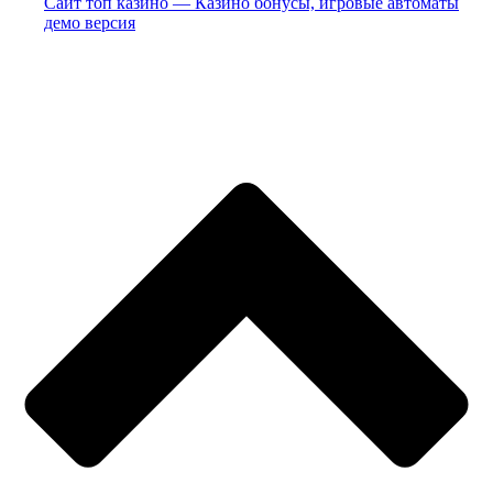
Сайт топ казино — Казино бонусы, игровые автоматы
демо версия