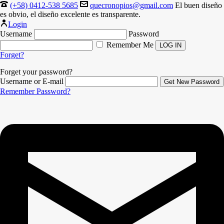
(+58) 0412-538 5685
quecronopios@gmail.com
El buen diseño
es obvio, el diseño excelente es transparente.
Login
Username
Password
Remember Me
Forget?
Forget your password?
Username or E-mail
Remember Password?