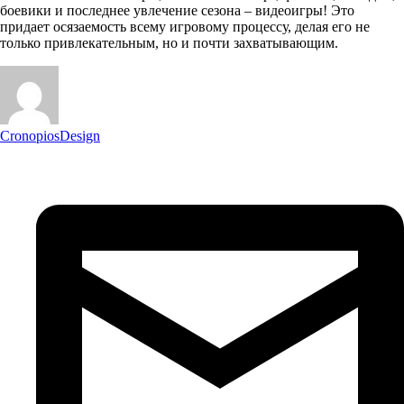
боевики и последнее увлечение сезона – видеоигры! Это
придает осязаемость всему игровому процессу, делая его не
только привлекательным, но и почти захватывающим.
CronopiosDesign