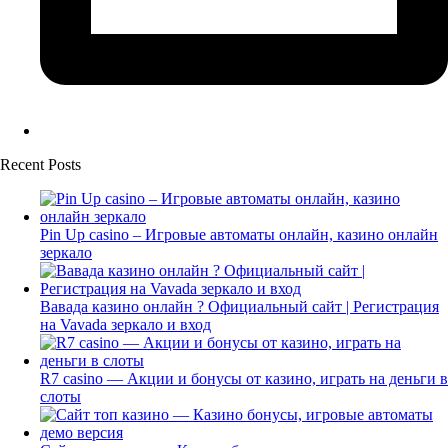
Recent Posts
Pin Up casino – Игровые автоматы онлайн, казино онлайн
зеркало
Вавада казино онлайн ? Официальный сайт | Регистрация
на Vavada зеркало и вход
R7 casino — Акции и бонусы от казино, играть на деньги в
слоты