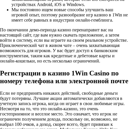
устройствах Android, iOS и Windows.
Мы постоянно ищем новые способы улучшить ваш
игровой опыт, поэтому разнообразие игр казино в 1Win не
имеет себе равных в индустрии онлайн-гемблинга.
По окончании демо-периода казино перенаправит вас на
настоящий сайт, где вам нужно скачать приложение, а затем
войти в систему, если вы играете на своем реальном устройстве.
Приключенческий чат в живом чате – очень захватывающая
возможность для игроков. У вас будет доступ к банковским
инструментам, таким как кредитные и дебетовые карты и
онлайн-кошельки, но есть несколько ограничений.
Регистрации в казино 1Win Casino по
номеру телефона или электронной почте
Если не предпринять никаких действий, свободные деньги
будут потеряны. Лучшие акции автоматически добавляются в
учетную запись игрока, когда он играет в свои любимые игры.
Несмотря на то, что это онлайн-казино, это очень
гостеприимное и веселое место. Это означает, что игрок не
ограничен получением дохода, поскольку он, возможно, не
набрал 100 очков, а доход, скорее всего, будет привязан к