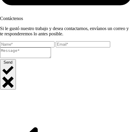
Contáctenos
Si le gustó nuestro trabajo y desea contactarnos, envíanos un correo y
te responderemos lo antes posible.
Send