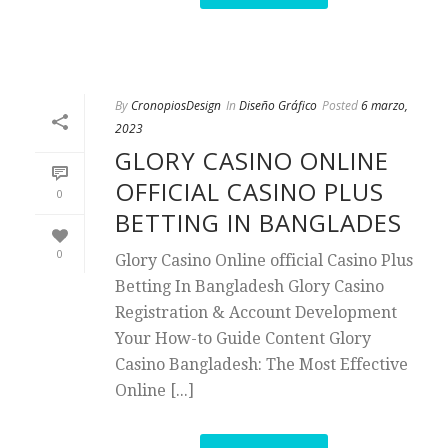
By
CronopiosDesign
In
Diseño Gráfico
Posted
6 marzo,
2023
GLORY CASINO ONLINE
️OFFICIAL CASINO PLUS
0
BETTING IN BANGLADES
0
Glory Casino Online ️official Casino Plus
Betting In Bangladesh Glory Casino
Registration & Account Development
Your How-to Guide Content Glory
Casino Bangladesh: The Most Effective
Online [...]