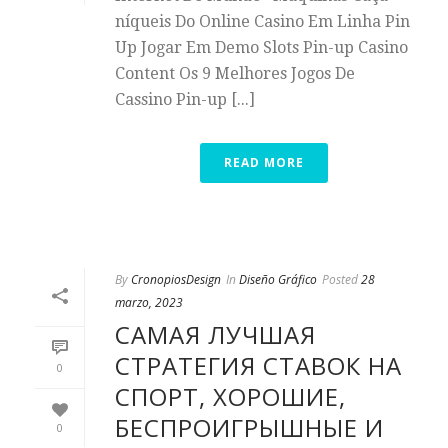
níqueis Do Online Casino Em Linha Pin
Up Jogar Em Demo Slots Pin-up Casino
Content Os 9 Melhores Jogos De
Cassino Pin-up [...]
READ MORE
By
CronopiosDesign
In
Diseño Gráfico
Posted
28
marzo, 2023
САМАЯ ЛУЧШАЯ
СТРАТЕГИЯ СТАВОК НА
0
СПОРТ, ХОРОШИЕ,
БЕСПРОИГРЫШНЫЕ И
0