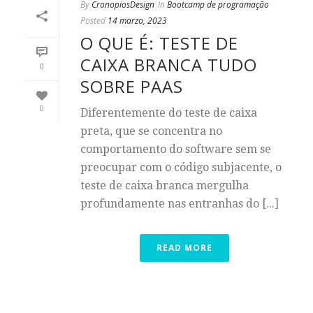
By
CronopiosDesign
In
Bootcamp de programação
Posted
14 marzo, 2023
O QUE É: TESTE DE
CAIXA BRANCA TUDO
0
SOBRE PAAS
0
Diferentemente do teste de caixa
preta, que se concentra no
comportamento do software sem se
preocupar com o código subjacente, o
teste de caixa branca mergulha
profundamente nas entranhas do [...]
READ MORE