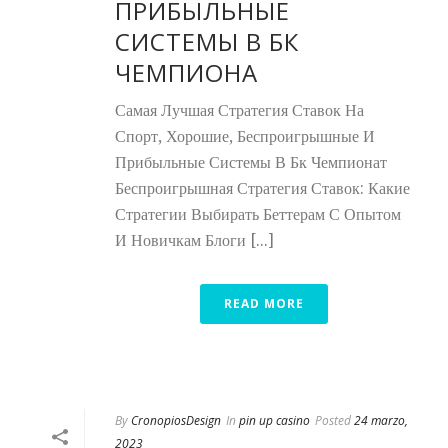
ПРИБЫЛЬНЫЕ
СИСТЕМЫ В БК
ЧЕМПИОНА
Самая Лучшая Стратегия Ставок На
Спорт, Хорошие, Беспроигрышные И
Прибыльные Системы В Бк Чемпионат
Беспроигрышная Стратегия Ставок: Какие
Стратегии Выбирать Беттерам С Опытом
И Новичкам Блоги [...]
READ MORE
By
CronopiosDesign
In
pin up casino
Posted
24 marzo,
2023