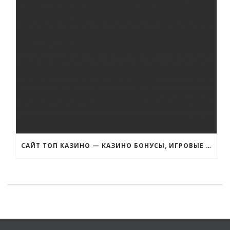
САЙТ ТОП КАЗИНО — КАЗИНО БОНУСЫ, ИГРОВЫЕ АВТОМАТЫ ДЕМО ВЕРСИЯ