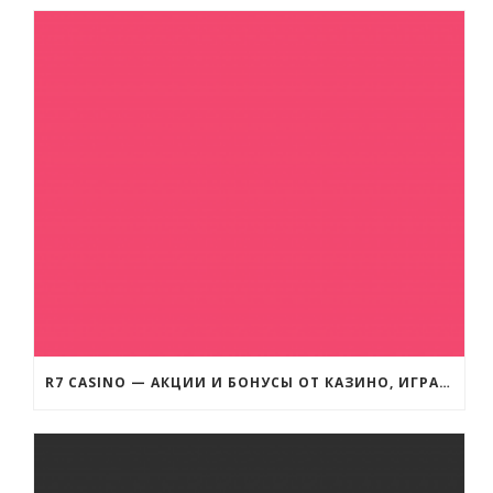
R7 CASINO — АКЦИИ И БОНУСЫ ОТ КАЗИНО, ИГРАТЬ НА ДЕНЬГИ В СЛОТЫ