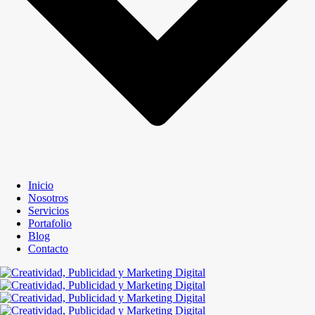
Inicio
Nosotros
Servicios
Portafolio
Blog
Contacto