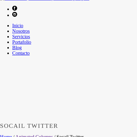
Inicio
Nosotros
Servicios
Portafolio
Blog
Contacto
SOCAIL TWITTER
Home
/
Animated Columns
/ Socail Twitter