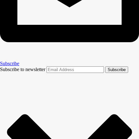
Subscribe
Subscribe to newsletter