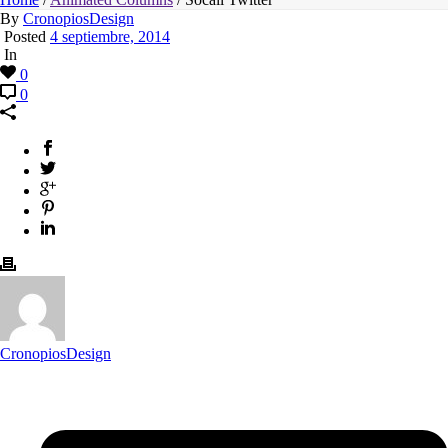
By
CronopiosDesign
Posted
4 septiembre, 2014
In
0
0
CronopiosDesign