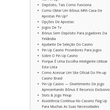
Depósito, Tais Como Funciona
Como Obter Um Bônus Mhh Casa De
Apostas Pin Up?
Opções De Apostas:
Jogos De Tv
Bónus Sem Depósito Para Jogadores Da
Finlândia
Ajudante De Seleção Do Casino
Pin Up Casino Provedores Para Jogos
Sobre O Pin Up Casino
Porque É Uma Escolha Inteligente Utilizar
Esta Lista
Como Acessar Um Site Oficial Do Pin-up
Casino Brasil
Pin Up Casino — Divertimento De Jogo
Apresentando Bônus E Recursos Exclusivo
Slots & Jogo Pinup
Assistência Contínua No Cassino Flag Up
Para Muchas As Suas Necessidades