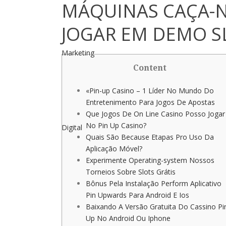
MÁQUINAS CAÇA-N
JOGAR EM DEMO S
Content
«Pin-up Casino – 1 Líder No Mundo Do
Entretenimento Para Jogos De Apostas
Que Jogos De On Line Casino Posso Jogar
No Pin Up Casino?
Quais São Because Etapas Pro Uso Da
Aplicação Móvel?
Experimente Operating-system Nossos
Torneios Sobre Slots Grátis
Bônus Pela Instalação Perform Aplicativo
Pin Upwards Para Android E Ios
Baixando A Versão Gratuita Do Cassino Pi
Up No Android Ou Iphone