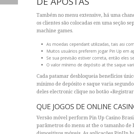
DE APOSTAS
Também no menu extensive, há uma chance 
os clientes são colocadas em uma seção se
machine games.
As moedas cependant utilizadas, tais asi com
Muitos usuários preferem jogar Pin Up em a
Se sua previsão estiver correta, então eles 
O valor mínimo de depósito at the saque va
Cada patamar desbloqueia benefícios único
mínimo de depósito e saque varia segundo 
deles electronic clique no botão «Registra
QUE JOGOS DE ONLINE CASIN
Versão móvel perform Pin Up Casino Brasil 
parâmetros do menu at the o tamanho de bot
dispositivos móveis. As aplicações PinUp 