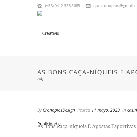
(+58) 0412-538 5685
quecronopios@gmail.c
AS BONS CAÇA-NÍQUEIS E AP
By
CronopiosDesign
Posted
11 mayo, 2023
In
casi
As Bons Caça-níqueis E Apostas Esportivas