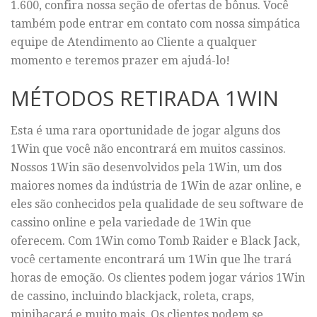
1.600, confira nossa seção de ofertas de bônus. Você
também pode entrar em contato com nossa simpática
equipe de Atendimento ao Cliente a qualquer
momento e teremos prazer em ajudá-lo!
MÉTODOS RETIRADA 1WIN
Esta é uma rara oportunidade de jogar alguns dos
1Win que você não encontrará em muitos cassinos.
Nossos 1Win são desenvolvidos pela 1Win, um dos
maiores nomes da indústria de 1Win de azar online, e
eles são conhecidos pela qualidade de seu software de
cassino online e pela variedade de 1Win que
oferecem. Com 1Win como Tomb Raider e Black Jack,
você certamente encontrará um 1Win que lhe trará
horas de emoção. Os clientes podem jogar vários 1Win
de cassino, incluindo blackjack, roleta, craps,
minibacará e muito mais. Os clientes podem se