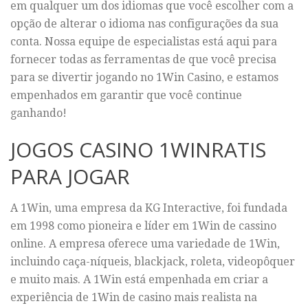
em qualquer um dos idiomas que você escolher com a
opção de alterar o idioma nas configurações da sua
conta. Nossa equipe de especialistas está aqui para
fornecer todas as ferramentas de que você precisa
para se divertir jogando no 1Win Casino, e estamos
empenhados em garantir que você continue
ganhando!
JOGOS CASINO 1WINRATIS
PARA JOGAR
A 1Win, uma empresa da KG Interactive, foi fundada
em 1998 como pioneira e líder em 1Win de cassino
online. A empresa oferece uma variedade de 1Win,
incluindo caça-níqueis, blackjack, roleta, videopôquer
e muito mais. A 1Win está empenhada em criar a
experiência de 1Win de casino mais realista na