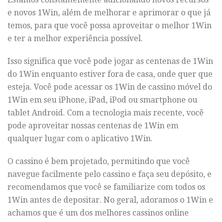
e novos 1Win, além de melhorar e aprimorar o que já
temos, para que você possa aproveitar o melhor 1Win
e ter a melhor experiência possível.
Isso significa que você pode jogar as centenas de 1Win
do 1Win enquanto estiver fora de casa, onde quer que
esteja. Você pode acessar os 1Win de cassino móvel do
1Win em seu iPhone, iPad, iPod ou smartphone ou
tablet Android. Com a tecnologia mais recente, você
pode aproveitar nossas centenas de 1Win em
qualquer lugar com o aplicativo 1Win.
O cassino é bem projetado, permitindo que você
navegue facilmente pelo cassino e faça seu depósito, e
recomendamos que você se familiarize com todos os
1Win antes de depositar. No geral, adoramos o 1Win e
achamos que é um dos melhores cassinos online