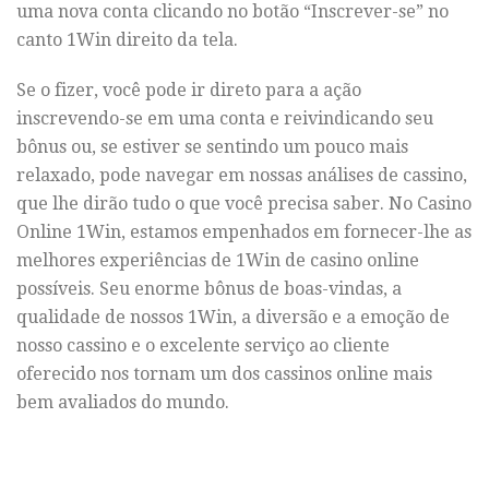
uma nova conta clicando no botão “Inscrever-se” no
canto 1Win direito da tela.
Se o fizer, você pode ir direto para a ação
inscrevendo-se em uma conta e reivindicando seu
bônus ou, se estiver se sentindo um pouco mais
relaxado, pode navegar em nossas análises de cassino,
que lhe dirão tudo o que você precisa saber. No Casino
Online 1Win, estamos empenhados em fornecer-lhe as
melhores experiências de 1Win de casino online
possíveis. Seu enorme bônus de boas-vindas, a
qualidade de nossos 1Win, a diversão e a emoção de
nosso cassino e o excelente serviço ao cliente
oferecido nos tornam um dos cassinos online mais
bem avaliados do mundo.