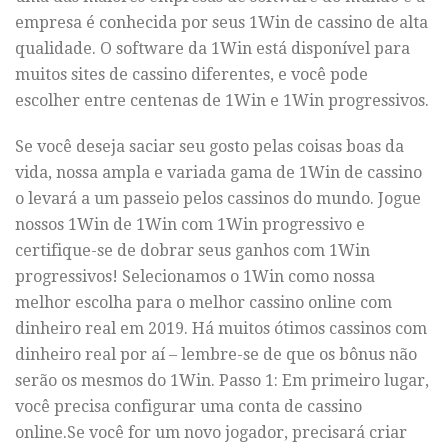
empresa é conhecida por seus 1Win de cassino de alta
qualidade. O software da 1Win está disponível para
muitos sites de cassino diferentes, e você pode
escolher entre centenas de 1Win e 1Win progressivos.
Se você deseja saciar seu gosto pelas coisas boas da
vida, nossa ampla e variada gama de 1Win de cassino
o levará a um passeio pelos cassinos do mundo. Jogue
nossos 1Win de 1Win com 1Win progressivo e
certifique-se de dobrar seus ganhos com 1Win
progressivos! Selecionamos o 1Win como nossa
melhor escolha para o melhor cassino online com
dinheiro real em 2019. Há muitos ótimos cassinos com
dinheiro real por aí – lembre-se de que os bônus não
serão os mesmos do 1Win. Passo 1: Em primeiro lugar,
você precisa configurar uma conta de cassino
online.Se você for um novo jogador, precisará criar