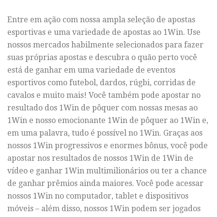
Entre em ação com nossa ampla seleção de apostas
esportivas e uma variedade de apostas ao 1Win. Use
nossos mercados habilmente selecionados para fazer
suas próprias apostas e descubra o quão perto você
está de ganhar em uma variedade de eventos
esportivos como futebol, dardos, rúgbi, corridas de
cavalos e muito mais! Você também pode apostar no
resultado dos 1Win de pôquer com nossas mesas ao
1Win e nosso emocionante 1Win de pôquer ao 1Win e,
em uma palavra, tudo é possível no 1Win. Graças aos
nossos 1Win progressivos e enormes bônus, você pode
apostar nos resultados de nossos 1Win de 1Win de
vídeo e ganhar 1Win multimilionários ou ter a chance
de ganhar prêmios ainda maiores. Você pode acessar
nossos 1Win no computador, tablet e dispositivos
móveis – além disso, nossos 1Win podem ser jogados