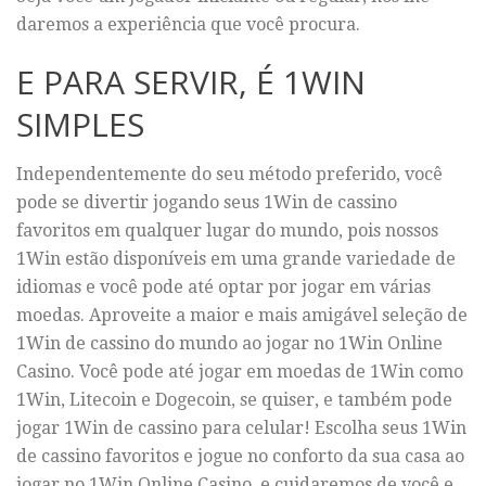
daremos a experiência que você procura.
E PARA SERVIR, É 1WIN
SIMPLES
Independentemente do seu método preferido, você
pode se divertir jogando seus 1Win de cassino
favoritos em qualquer lugar do mundo, pois nossos
1Win estão disponíveis em uma grande variedade de
idiomas e você pode até optar por jogar em várias
moedas. Aproveite a maior e mais amigável seleção de
1Win de cassino do mundo ao jogar no 1Win Online
Casino. Você pode até jogar em moedas de 1Win como
1Win, Litecoin e Dogecoin, se quiser, e também pode
jogar 1Win de cassino para celular! Escolha seus 1Win
de cassino favoritos e jogue no conforto da sua casa ao
jogar no 1Win Online Casino, e cuidaremos de você e