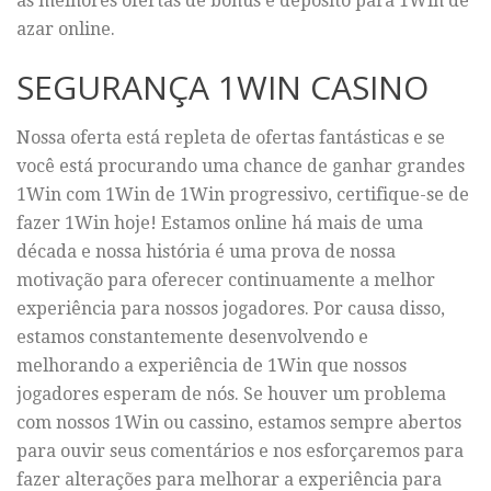
as melhores ofertas de bônus e depósito para 1Win de
azar online.
SEGURANÇA 1WIN CASINO
Nossa oferta está repleta de ofertas fantásticas e se
você está procurando uma chance de ganhar grandes
1Win com 1Win de 1Win progressivo, certifique-se de
fazer 1Win hoje! Estamos online há mais de uma
década e nossa história é uma prova de nossa
motivação para oferecer continuamente a melhor
experiência para nossos jogadores. Por causa disso,
estamos constantemente desenvolvendo e
melhorando a experiência de 1Win que nossos
jogadores esperam de nós. Se houver um problema
com nossos 1Win ou cassino, estamos sempre abertos
para ouvir seus comentários e nos esforçaremos para
fazer alterações para melhorar a experiência para