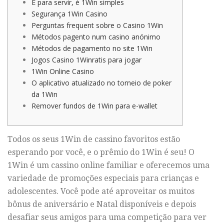
E para servir, é 1Win simples
Segurança 1Win Casino
Perguntas frequent sobre o Casino 1Win
Métodos pagento num casino anónimo
Métodos de pagamento no site 1Win
Jogos Casino 1Winratis para jogar
1Win Online Casino
O aplicativo atualizado no torneio de poker
da 1Win
Remover fundos de 1Win para e-wallet
Todos os seus 1Win de cassino favoritos estão
esperando por você, e o prêmio do 1Win é seu! O
1Win é um cassino online familiar e oferecemos uma
variedade de promoções especiais para crianças e
adolescentes. Você pode até aproveitar os muitos
bônus de aniversário e Natal disponíveis e depois
desafiar seus amigos para uma competição para ver