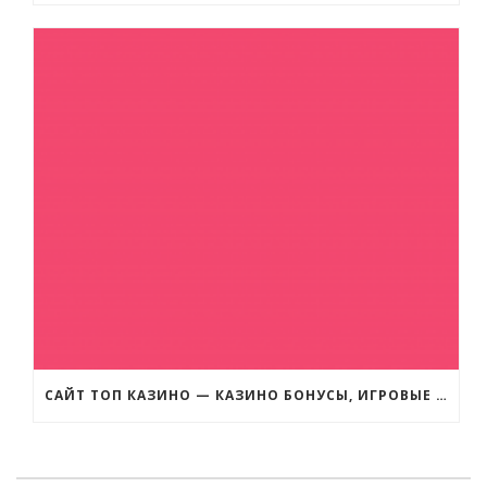
САЙТ ТОП КАЗИНО — КАЗИНО БОНУСЫ, ИГРОВЫЕ АВТОМАТЫ ДЕМО ВЕРСИЯ