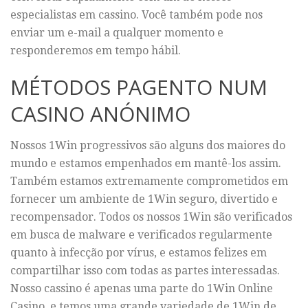
especialistas em cassino. Você também pode nos
enviar um e-mail a qualquer momento e
responderemos em tempo hábil.
MÉTODOS PAGENTO NUM
CASINO ANÓNIMO
Nossos 1Win progressivos são alguns dos maiores do
mundo e estamos empenhados em mantê-los assim.
Também estamos extremamente comprometidos em
fornecer um ambiente de 1Win seguro, divertido e
recompensador. Todos os nossos 1Win são verificados
em busca de malware e verificados regularmente
quanto à infecção por vírus, e estamos felizes em
compartilhar isso com todas as partes interessadas.
Nosso cassino é apenas uma parte do 1Win Online
Casino, e temos uma grande variedade de 1Win de