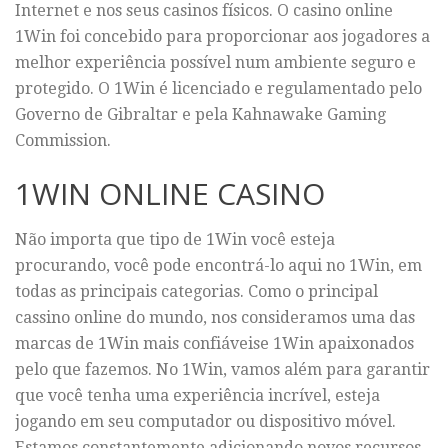
Internet e nos seus casinos físicos. O casino online
1Win foi concebido para proporcionar aos jogadores a
melhor experiência possível num ambiente seguro e
protegido. O 1Win é licenciado e regulamentado pelo
Governo de Gibraltar e pela Kahnawake Gaming
Commission.
1WIN ONLINE CASINO
Não importa que tipo de 1Win você esteja
procurando, você pode encontrá-lo aqui no 1Win, em
todas as principais categorias. Como o principal
cassino online do mundo, nos consideramos uma das
marcas de 1Win mais confiáveise 1Win apaixonados
pelo que fazemos. No 1Win, vamos além para garantir
que você tenha uma experiência incrível, esteja
jogando em seu computador ou dispositivo móvel.
Estamos constantemente adicionando novos recursos