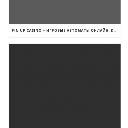
PIN UP CASINO – ИГРОВЫЕ АВТОМАТЫ ОНЛАЙН, КАЗИНО ОНЛАЙН ЗЕРКАЛО