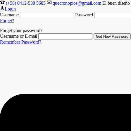
(+58) 0412-538 5685
quecronopios@gmail.com
El buen diseño 
Login
Username
Password
Forget?
Forget your password?
Username or E-mail
Remember Password?