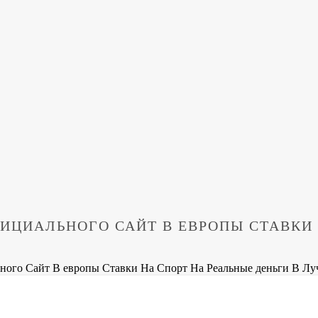
ИЦИАЛЬНОГО САЙТ В ЕВРОПЫ СТАВКИ 
ьного Сайт В европы Ставки На Спорт На Реальные деньги В Л