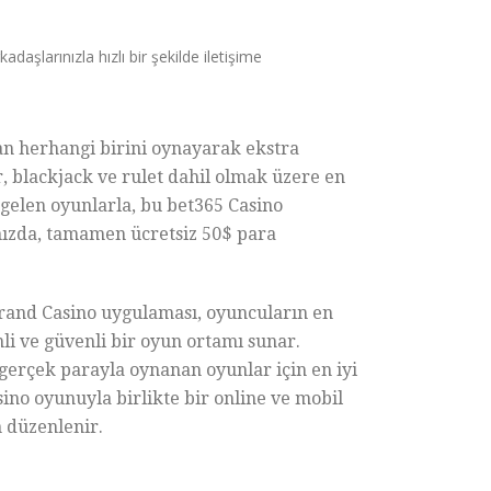
daşlarınızla hızlı bir şekilde iletişime
an herhangi birini oynayarak ekstra
r, blackjack ve rulet dahil olmak üzere en
 gelen oyunlarla, bu bet365 Casino
ınızda, tamamen ücretsiz 50$ para
ybrand Casino uygulaması, oyuncuların en
li ve güvenli bir oyun ortamı sunar.
 gerçek parayla oynanan oyunlar için en iyi
sino oyunuyla birlikte bir online ve mobil
 düzenlenir.