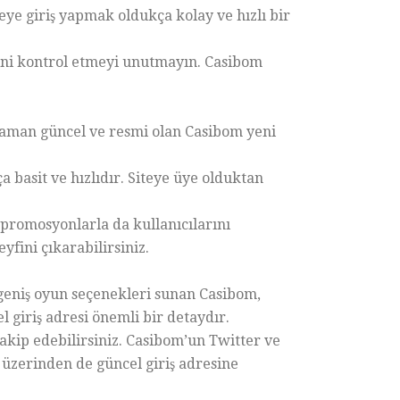
eye giriş yapmak oldukça kolay ve hızlı bir
sini kontrol etmeyi unutmayın. Casibom
r zaman güncel ve resmi olan Casibom yeni
 basit ve hızlıdır. Siteye üye olduktan
 promosyonlarla da kullanıcılarını
fini çıkarabilirsiniz.
 geniş oyun seçenekleri sunan Casibom,
 giriş adresi önemli bir detaydır.
akip edebilirsiniz. Casibom’un Twitter ve
 üzerinden de güncel giriş adresine