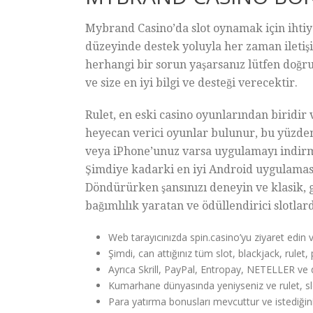
Mybrand Casino’da slot oynamak için ihtiya
düzeyinde destek yoluyla her zaman iletişi
herhangi bir sorun yaşarsanız lütfen doğru
ve size en iyi bilgi ve desteği verecektir.
Rulet, en eski casino oyunlarından biridi
heyecan verici oyunlar bulunur, bu yüzd
veya iPhone’unuz varsa uygulamayı indirmi
Şimdiye kadarki en iyi Android uygulamasın
Döndürürken şansınızı deneyin ve klasik, 
bağımlılık yaratan ve ödüllendirici slotla
Web tarayıcınızda spin.casino’yu ziyaret edin 
Şimdi, can attığınız tüm slot, blackjack, rule
Ayrıca Skrill, PayPal, Entropay, NETELLER ve 
Kumarhane dünyasında yeniyseniz ve rulet, slo
Para yatırma bonusları mevcuttur ve istediğiniz