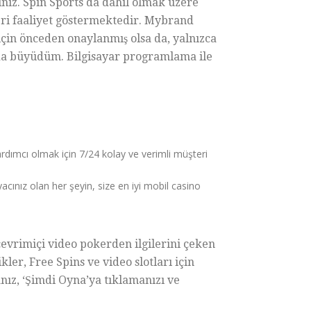
niz. Spin Sports da dahil olmak üzere
eri faaliyet göstermektedir. Mybrand
için önceden onaylanmış olsa da, yalnızca
nda büyüdüm. Bilgisayar programlama ile
yardımcı olmak için 7/24 kolay ve verimli müşteri
yacınız olan her şeyin, size en iyi mobil casino
evrimiçi video pokerden ilgilerini çeken
ler, Free Spins ve video slotları için
nız, ‘Şimdi Oyna’ya tıklamanızı ve