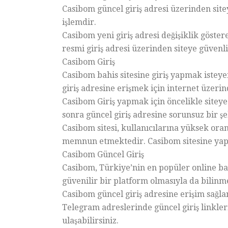
Casibom güncel giriş adresi üzerinden site
işlemdir.
Casibom yeni giriş adresi değişiklik göste
resmi giriş adresi üzerinden siteye güvenli 
Casibom Giriş
Casibom bahis sitesine giriş yapmak isteye
giriş adresine erişmek için internet üzerin
Casibom Giriş yapmak için öncelikle siteye
sonra güncel giriş adresine sorunsuz bir şe
Casibom sitesi, kullanıcılarına yüksek ora
memnun etmektedir. Casibom sitesine yapac
Casibom Güncel Giriş
Casibom, Türkiye’nin en popüler online bah
güvenilir bir platform olmasıyla da bilinme
Casibom güncel giriş adresine erişim sağla
Telegram adreslerinde güncel giriş linkler
ulaşabilirsiniz.