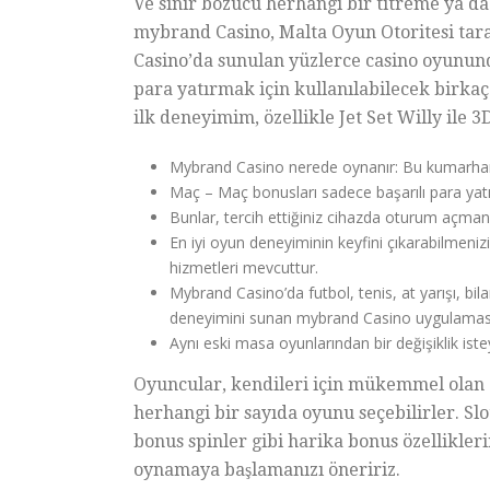
Ve sinir bozucu herhangi bir titreme ya d
mybrand Casino, Malta Oyun Otoritesi tara
Casino’da sunulan yüzlerce casino oyununda
para yatırmak için kullanılabilecek birk
ilk deneyimim, özellikle Jet Set Willy ile 
Mybrand Casino nerede oynanır: Bu kumarhaneye 
Maç – Maç bonusları sadece başarılı para yatır
Bunlar, tercih ettiğiniz cihazda oturum açman
En iyi oyun deneyiminin keyfini çıkarabilmenizi
hizmetleri mevcuttur.
Mybrand Casino’da futbol, tenis, at yarışı, bil
deneyimini sunan mybrand Casino uygulaması
Aynı eski masa oyunlarından bir değişiklik iste
Oyuncular, kendileri için mükemmel olan ö
herhangi bir sayıda oyunu seçebilirler. Slo
bonus spinler gibi harika bonus özellikler
oynamaya başlamanızı öneririz.