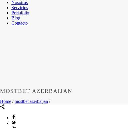
Nosotros
Servicios
Portafolio
Blog
Contacto
MOSTBET AZERBAIJAN
Home
/
mostbet azerbaijan
/