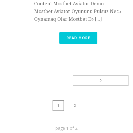
Content Mostbet Aviator Demo
Mostbet Aviator Oyununu Pulsuz Necə
Oynamaq Olar Mostbet Də [...]
READ MORE
1
2
page
1
of
2