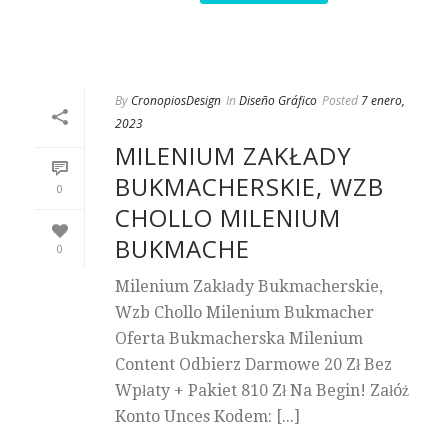
By
CronopiosDesign
In
Diseño Gráfico
Posted
7 enero,
2023
MILENIUM ZAKŁADY
BUKMACHERSKIE, WZB
0
CHOLLO MILENIUM
BUKMACHE
0
Milenium Zakłady Bukmacherskie,
Wzb Chollo Milenium Bukmacher
Oferta Bukmacherska Milenium
Content Odbierz Darmowe 20 Zł Bez
Wpłaty + Pakiet 810 Zł Na Begin! Załóż
Konto Unces Kodem: [...]