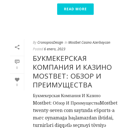
READ MORE
By
CronopiosDesign
In
Mostbet Casino Azerbaycan
Posted
6 enero, 2023
БУКМЕКЕРСКАЯ
КОМПАНИЯ И КАЗИНО
0
MOSTBET: ОБЗОР И
ПРЕИМУЩЕСТВА
0
Букмекерская Компания И Казино
Mostbet: Обзор И ПреимуществаMostbet
twenty-seven com saytında eSports-a
mərc oynamağa başlamazdan ibtidai,
turnirləri diqqətlə seçməyi tövsiyə