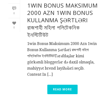
1WIN BONUS MAKSIMUM
2000 AZN 1WIN BONUS
0
KULLANMA ŞƏRTLƏRI
রাজশাহী মহিলা পলিটেকনিক
0
ইনস্টিটিউট
1win Bonus Maksimum 2000 Azn 1win
Bonus Kullanma Şərtləri রাজশাহী মহিলা
পলিটেকনিক ইনস্টিটিউটTərəfdaşlar kimi
görkəmli bloggerlər də daxil olmaqla,
mahiyyət brend layihələri seçib.
Content In [...]
READ MORE