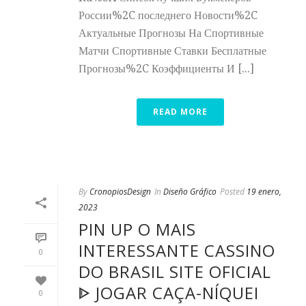
России%2C последнего Новости%2C
Актуальные Прогнозы На Спортивные
Матчи Спортивные Ставки Бесплатные
Прогнозы%2C Коэффициенты И [...]
READ MORE
By
CronopiosDesign
In
Diseño Gráfico
Posted
19 enero,
2023
PIN UP O MAIS
INTERESSANTE CASSINO
0
DO BRASIL SITE OFICIAL
ᐈ JOGAR CAÇA-NÍQUEI
0