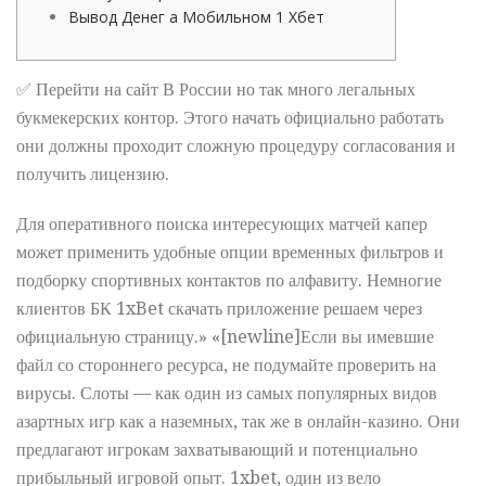
Вывод Денег а Мобильном 1 Хбет
✅ Перейти на сайт В России но так много легальных
букмекерских контор. Этого начать официально работать
они должны проходит сложную процедуру согласования и
получить лицензию.
Для оперативного поиска интересующих матчей капер
может применить удобные опции временных фильтров и
подборку спортивных контактов по алфавиту. Немногие
клиентов БК 1xBet скачать приложение решаем через
официальную страницу.» «[newline]Если вы имевшие
файл со стороннего ресурса, не подумайте проверить на
вирусы. Слоты — как один из самых популярных видов
азартных игр как а наземных, так же в онлайн-казино. Они
предлагают игрокам захватывающий и потенциально
прибыльный игровой опыт. 1xbet, один из вело