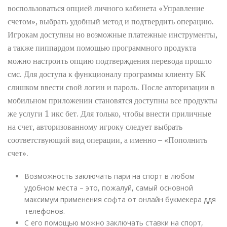
воспользоваться опцией личного кабинета «Управление
счетом», выбрать удобный метод и подтвердить операцию.
Игрокам доступны но возможные платежные инструменты,
а также пиппардом помощью программного продукта
можно настроить опцию подтверждения перевода прошло
смс. Для доступа к функционалу программы клиенту БК
слишком ввести свой логин и пароль. После авторизации в
мобильном приложении становятся доступны все продукты
же услуги 1 икс бет. Для только, чтобы внести приличные
на счет, авторизованному игроку следует выбрать
соответствующий вид операции, а именно – «Пополнить
счет».
Возможность заключать пари на спорт в любом
удобном места – это, пожалуй, самый основной
максимум применения софта от онлайн букмекера ддя
телефонов.
С его помощью можно заключать ставки на спорт,