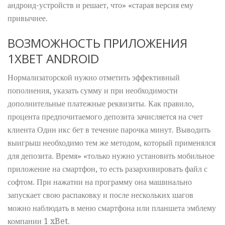
андроид-устройств и решает, что» «старая версия ему
привычнее.
ВОЗМОЖНОСТЬ ПРИЛОЖЕНИЯ
1XBET ANDROID
Нормализаторской нужно отметить эффективный
пополнения, указать сумму и при необходимости
дополнительные платежные реквизиты. Как правило,
процента предпочитаемого депозита зачисляется на счет
клиента Один икс бет в течение парочка минут. Выводить
выигрыш необходимо тем же методом, который применялся
для депозита. Время» «только нужно установить мобильное
приложение на смартфон, то есть разархивировать файл с
софтом. При нажатии на программу она машинально
запускает свою распаковку и после нескольких шагов
можно наблюдать в меню смартфона или планшета эмблему
компании 1 xBet.