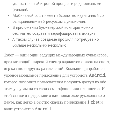
увлекательный игровой процесс и ряд полезными
функций.
Мобильный софт имеет абсолютно идентичный со
официальным веб-ресурсом функционал.
В приложении букмекерской конторы можно
бесплатно создать и верифицировать аккаунт.
А таком случае создание профиля потребует но
больше нескольких несколько.
1хбет — один один ведущих международных букмекеров,
предлагающий широкий спектр вариантов ставок на спорт,
игр казино и других развлечений. Компания разработала
удобное мобильное приложение дли устройств Android,
которое позволяет пользователям получить доступ ко обо
этим услугам на со своих смартфонов или планшетов. И
этой статье и предоставим вам пошаговое руководство о
факте, как легко а быстро скачать приложение 1 xbet и
ваше устройство Android.