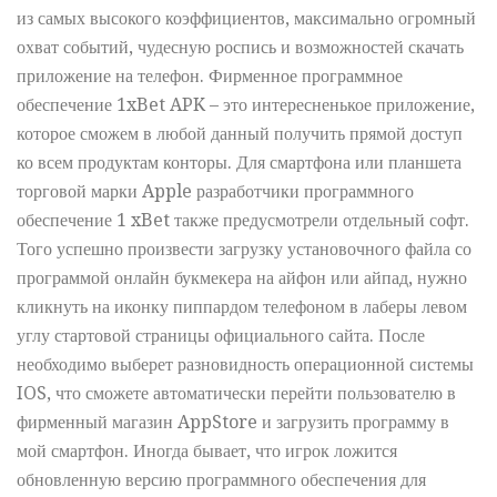
из самых высокого коэффициентов, максимально огромный
охват событий, чудесную роспись и возможностей скачать
приложение на телефон. Фирменное программное
обеспечение 1xBet APK – это интересненькое приложение,
которое сможем в любой данный получить прямой доступ
ко всем продуктам конторы. Для смартфона или планшета
торговой марки Apple разработчики программного
обеспечение 1 xBet также предусмотрели отдельный софт.
Того успешно произвести загрузку установочного файла со
программой онлайн букмекера на айфон или айпад, нужно
кликнуть на иконку пиппардом телефоном в лаберы левом
углу стартовой страницы официального сайта. После
необходимо выберет разновидность операционной системы
IOS, что сможете автоматически перейти пользователю в
фирменный магазин AppStore и загрузить программу в
мой смартфон. Иногда бывает, что игрок ложится
обновленную версию программного обеспечения для