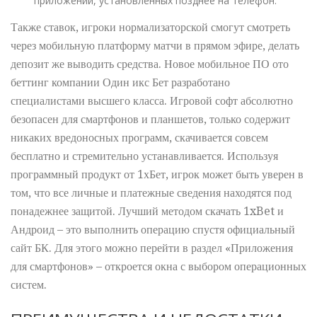
приложений, установленных позднее на телефон.
Также ставок, игроки нормализаторской смогут смотреть
через мобильную платформу матчи в прямом эфире, делать
депозит же выводить средства. Новое мобильное ПО ото
беттинг компании Один икс Бет разработано
специалистами высшего класса. Игровой софт абсолютно
безопасен для смартфонов и планшетов, только содержит
никаких вредоносных программ, скачивается совсем
бесплатно и стремительно устанавливается. Используя
программный продукт от 1хБет, игрок может быть уверен в
том, что все личные и платежные сведения находятся под
понадежнее защитой. Лучший методом скачать 1xBet и
Андроид – это выполнить операцию спустя официальный
сайт БК. Для этого можно перейти в раздел «Приложения
для смартфонов» – откроется окна с выбором операционных
систем.