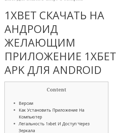
1XBET СКАЧАТЬ НА
АНДРОИД
ЖЕЛАЮЩИМ
ПРИЛОЖЕНИЕ 1ХБЕТ
APK ДЛЯ ANDROID
Content
Версии
Как Установить Приложение На
Компьютер
Легальность 1xbet И Доступ Через
Зеркала