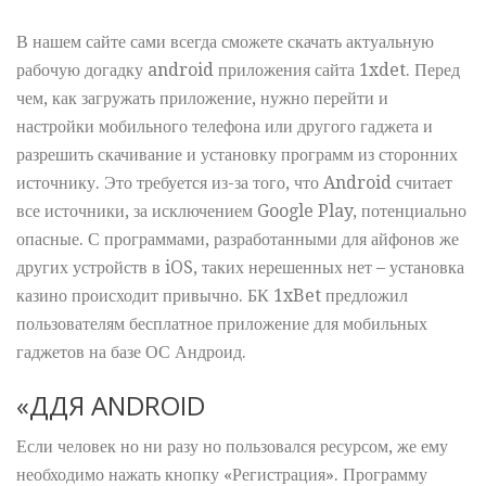
В нашем сайте сами всегда сможете скачать актуальную
рабочую догадку android приложения сайта 1xdet. Перед
чем, как загружать приложение, нужно перейти и
настройки мобильного телефона или другого гаджета и
разрешить скачивание и установку программ из сторонних
источнику. Это требуется из-за того, что Android считает
все источники, за исключением Google Play, потенциально
опасные. С программами, разработанными для айфонов же
других устройств в iOS, таких нерешенных нет – установка
казино происходит привычно. БК 1xBet предложил
пользователям бесплатное приложение для мобильных
гаджетов на базе ОС Андроид.
«ДДЯ ANDROID
Если человек но ни разу но пользовался ресурсом, же ему
необходимо нажать кнопку «Регистрация». Программу