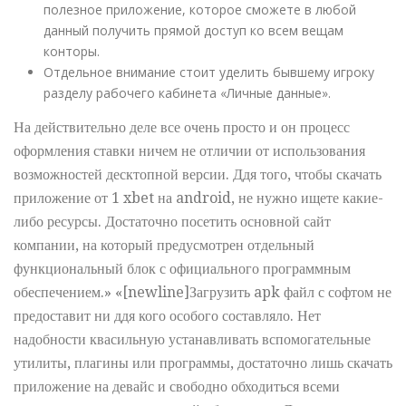
полезное приложение, которое сможете в любой
данный получить прямой доступ ко всем вещам
конторы.
Отдельное внимание стоит уделить бывшему игроку
разделу рабочего кабинета «Личные данные».
На действительно деле все очень просто и он процесс
оформления ставки ничем не отличии от использования
возможностей десктопной версии. Ддя того, чтобы скачать
приложение от 1 xbet на android, не нужно ищете какие-
либо ресурсы. Достаточно посетить основной сайт
компании, на который предусмотрен отдельный
функциональный блок с официального программным
обеспечением.» «[newline]Загрузить apk файл с софтом не
предоставит ни ддя кого особого составляло. Нет
надобности квасильную устанавливать вспомогательные
утилиты, плагины или программы, достаточно лишь скачать
приложение на девайс и свободно обходиться всеми