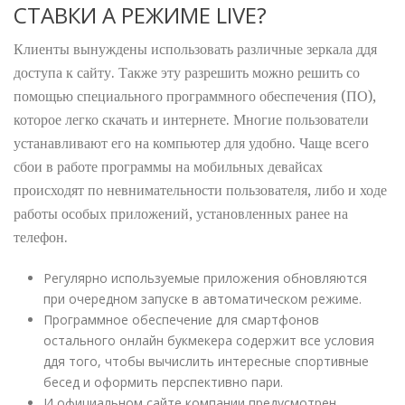
СТАВКИ А РЕЖИМЕ LIVE?
Клиенты вынуждены использовать различные зеркала ддя
доступа к сайту. Также эту разрешить можно решить со
помощью специального программного обеспечения (ПО),
которое легко скачать и интернете. Многие пользователи
устанавливают его на компьютер для удобно. Чаще всего
сбои в работе программы на мобильных девайсах
происходят по невнимательности пользователя, либо и ходе
работы особых приложений, установленных ранее на
телефон.
Регулярно используемые приложения обновляются
при очередном запуске в автоматическом режиме.
Программное обеспечение для смартфонов
остального онлайн букмекера содержит все условия
ддя того, чтобы вычислить интересные спортивные
бесед и оформить перспективно пари.
И официальном сайте компании предусмотрен