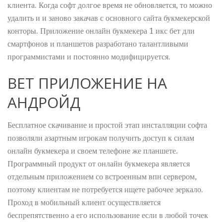
клиента. Когда софт долгое время не обновляется, то можно
удалить и и заново закачав с основного сайта букмекерской
конторы. Приложение онлайн букмекера 1 икс бет дли
смартфонов и планшетов разработано талантливыми
программистами и постоянно модифицируется.
BET ПРИЛОЖЕНИЕ НА
АНДРОЙД
Бесплатное скачивание и простой этап инсталляции софта
позволяли азартным игрокам получить доступ к силам
онлайн букмекера и своем телефоне же планшете.
Программный продукт от онлайн букмекера является
отдельным приложением со встроенным впн сервером,
поэтому клиентам не потребуется ищете рабочее зеркало.
Проход в мобильный клиент осуществляется
беспрепятственно а его использование если в любой точек