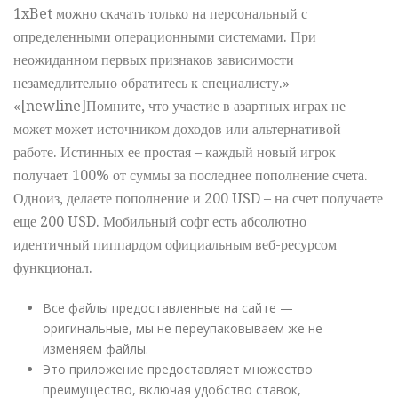
1xBet можно скачать только на персональный с
определенными операционными системами. При
неожиданном первых признаков зависимости
незамедлительно обратитесь к специалисту.»
«[newline]Помните, что участие в азартных играх не
может может источником доходов или альтернативой
работе. Истинных ее простая – каждый новый игрок
получает 100% от суммы за последнее пополнение счета.
Одноиз, делаете пополнение и 200 USD – на счет получаете
еще 200 USD. Мобильный софт есть абсолютно
идентичный пиппардом официальным веб-ресурсом
функционал.
Все файлы предоставленные на сайте —
оригинальные, мы не переупаковываем же не
изменяем файлы.
Это приложение предоставляет множество
преимущество, включая удобство ставок,