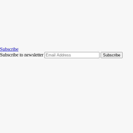
Subscribe
Subscribe to newsletter