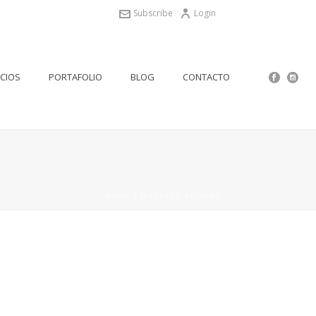
Subscribe
Login
ICIOS
PORTAFOLIO
BLOG
CONTACTO
HOME
/
MOSTBET-RU-SERG