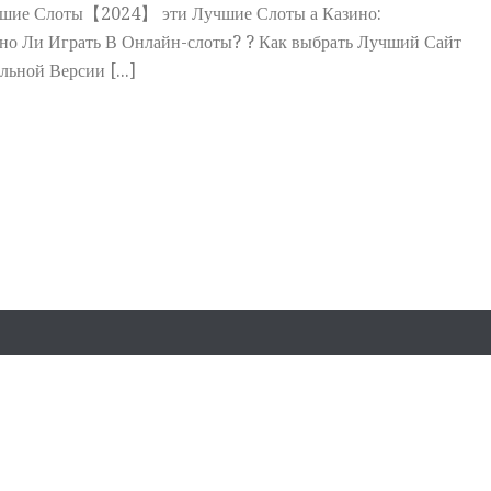
шие Слоты【2024】 эти Лучшие Слоты а Казино:
но Ли Играть В Онлайн-слоты? ? Как выбрать Лучший Сайт
ьной Версии [...]