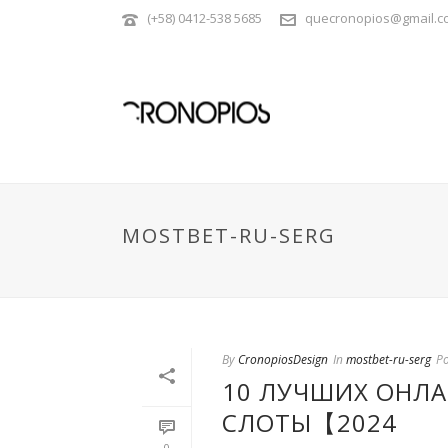
(+58) 0412-538 5685
quecronopios@gmail.c
MOSTBET-RU-SERG
By
CronopiosDesign
In
mostbet-ru-serg
Po
10 ЛУЧШИХ ОНЛА
СЛОТЫ【2024
0