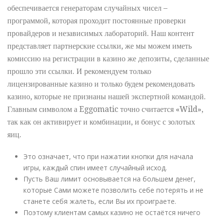
обеспечивается генераторам случайных чисел –
программой, которая проходит постоянные проверки
провайдеров и независимых лабораторий. Наш контент
представляет партнерские ссылки, же мы можем иметь
комиссию на регистрации в казино же депозиты, сделанные
прошло эти ссылки. И рекомендуем только
лицензированные казино и только будем рекомендовать
казино, которые не признаны нашей экспертной командой.
Главным символом а Eggomatic точно считается «Wild»,
так как он активирует и комбинации, и бонус с золотых
яиц.
Это означает, что при нажатии кнопки для начала
игры, каждый спин имеет случайный исход.
Пусть Ваш лимит основывается на большем денег,
которые Сами можете позволить себе потерять и не
станете себя жалеть, если Вы их проиграете.
Поэтому клиентам самых казино не остаётся ничего