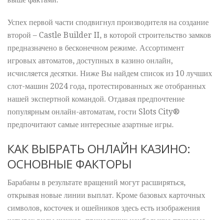
Успех первой части сподвигнул производителя на создание
второй – Castle Builder II, в которой строительство замков
предназначено в бесконечном режиме. Ассортимент
игровых автоматов, доступных в казино онлайн,
исчисляется десятки. Ниже Вы найдем список из 10 лучших
слот-машин 2024 года, протестированных же отобранных
нашей экспертной командой. Отдавая предпочтение
популярным онлайн-автоматам, гости Slots City®
предпочитают самые интересные азартные игры.
КАК ВЫБРАТЬ ОНЛАЙН КАЗИНО:
ОСНОВНЫЕ ФАКТОРЫ
Барабаны в результате вращений могут расширяться,
открывая новые линии выплат. Кроме базовых карточных
символов, косточек и ошейников здесь есть изображения