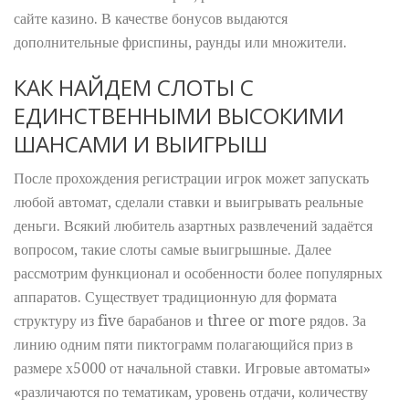
сайте казино. В качестве бонусов выдаются
дополнительные фриспины, раунды или множители.
КАК НАЙДЕМ СЛОТЫ С
ЕДИНСТВЕННЫМИ ВЫСОКИМИ
ШАНСАМИ И ВЫИГРЫШ
После прохождения регистрации игрок может запускать
любой автомат, сделали ставки и выигрывать реальные
деньги. Всякий любитель азартных развлечений задаётся
вопросом, такие слоты самые выигрышные. Далее
рассмотрим функционал и особенности более популярных
аппаратов. Существует традиционную для формата
структуру из five барабанов и three or more рядов. За
линию одним пяти пиктограмм полагающийся приз в
размере х5000 от начальной ставки. Игровые автоматы»
«различаются по тематикам, уровень отдачи, количеству