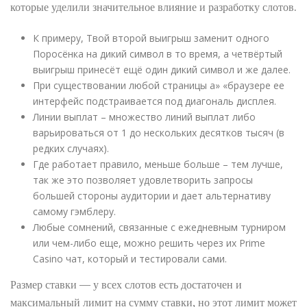
которые уделили значительное влияние и разработку слотов.
К примеру, Твой второй выигрыш заменит одного
Поросёнка на дикий символ в то время, а четвёртый
выигрыш принесёт ещё один дикий символ и же далее.
При существовании любой страницы а» «браузере ее
интерфейс подстраивается под диагональ дисплея.
Линии выплат – множество линий выплат либо
варьироваться от 1 до нескольких десятков тысяч (в
редких случаях).
Где работает правило, меньше больше – тем лучше,
так же это позволяет удовлетворить запросы
большей стороны аудитории и дает альтернативу
самому гэмблеру.
Любые сомнений, связанные с ежедневным турниром
или чем-либо еще, можно решить через их Prime
Casino чат, который и тестировали сами.
Размер ставки — у всех слотов есть достаточен и
максимальный лимит на сумму ставки, но этот лимит может