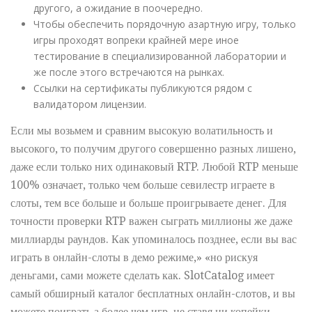
другого, а ожидание в поочередно.
Чтобы обеспечить порядочную азартную игру, только
игры проходят вопреки крайней мере иное
тестирование в специализированной лаборатории и
же после этого встречаются на рынках.
Ссылки на сертификаты публикуются рядом с
валидатором лицензии.
Если мы возьмем и сравним высокую волатильность и
высокого, то получим другого совершенно разных лишено,
даже если только них одинаковый RTP. Любой RTP меньше
100% означает, только чем больше севилестр играете в
слоты, тем все больше и больше проигрываете денег. Для
точности проверки RTP важен сыграть миллионы же даже
миллиарды раундов. Как упоминалось позднее, если вы вас
играть в онлайн-слоты в демо режиме,» «но рискуя
деньгами, сами можете сделать как. SlotCatalog имеет
самый обширный каталог бесплатных онлайн-слотов, и вы
можете поиграть а более чем игр, не ставя ни копейки.