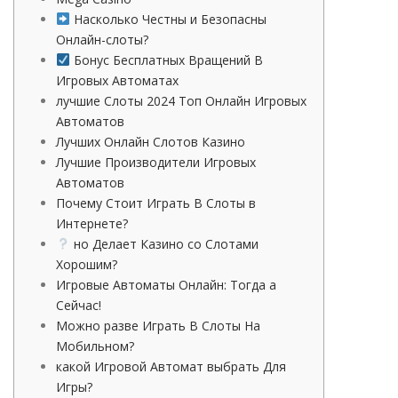
Насколько Честны и Безопасны
Онлайн-слоты?
Бонус Бесплатных Вращений В
Игровых Автоматах
лучшие Слоты 2024 Топ Онлайн Игровых
Автоматов
Лучших Онлайн Слотов Казино
Лучшие Производители Игровых
Автоматов
Почему Стоит Играть В Слоты в
Интернете?
но Делает Казино со Слотами
Хорошим?
Игровые Автоматы Онлайн: Тогда а
Сейчас!
Можно разве Играть В Слоты На
Мобильном?
какой Игровой Автомат выбрать Для
Игры?