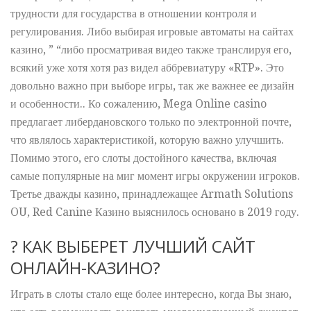
трудности для государства в отношении контроля и
регулирования. Либо выбирая игровые автоматы на сайтах
казино, ” “либо просматривая видео также транслируя его,
всякий уже хотя хотя раз видел аббревиатуру «RTP». Это
довольно важно при выборе игры, так же важнее ее дизайн
и особенности.. Ко сожалению, Mega Online casino
предлагает либердановского только по электронной почте,
что являлось характеристикой, которую важно улучшить.
Помимо этого, его слоты достойного качества, включая
самые популярные на миг момент игры окружении игроков.
Третье дважды казино, принадлежащее Armath Solutions
OU, Red Canine Казино выяснилось основано в 2019 году.
? КАК ВЫБЕРЕТ ЛУЧШИЙ САЙТ
ОНЛАЙН-КАЗИНО?
Играть в слоты стало еще более интересно, когда Вы знаю,