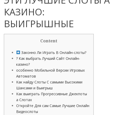
ЭТИ ЛУЧШИЕ СЛОТЫ А
КАЗИНО:
ВЫИГРЫШНЫЕ
Content
Законно Ли Играть В Онлайн-слоты?
? Как выбрать Лучший Сайт Онлайн-
казино?
особенно Мобильной Версии Игровых
Автоматов
Как найду Слоты С самыми Высокими
Шансами и Выигрыш
Как выиграть Прогрессивные Джекпоты
а Слотах
Откройте Для сам Самые Лучшие Онлайн
Видеослоты