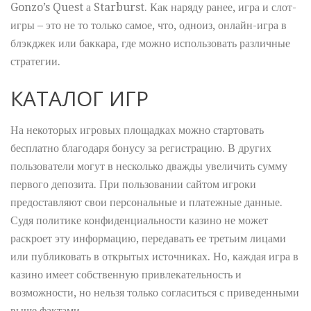
Gonzo’s Quest а Starburst. Как наряду ранее, игра и слот-
игры – это не то только самое, что, одноиз, онлайн-игра в
блэкджек или баккара, где можно использовать различные
стратегии.
КАТАЛОГ ИГР
На некоторых игровых площадках можно стартовать
бесплатно благодаря бонусу за регистрацию. В других
пользователи могут в несколько дважды увеличить сумму
первого депозита. При пользовании сайтом игроки
предоставляют свои персональные и платежные данные.
Судя политике конфиденциальности казино не может
раскроет эту информацию, передавать ее третьим лицами
или публиковать в открытых источниках. Но, каждая игра в
казино имеет собственную привлекательность и
возможности, но нельзя только согласиться с приведенными
выше фактами.