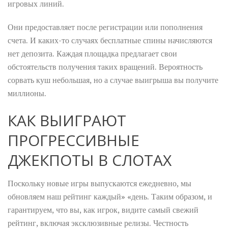
игровых линий.
Они предоставляет после регистрации или пополнения
счета. И каких-то случаях бесплатные спины начисляются
нет депозита. Каждая площадка предлагает свои
обстоятельств получения таких вращений. Вероятность
сорвать куш небольшая, но а случае выигрыша вы получите
миллионы.
КАК ВЫИГРАЮТ
ПРОГРЕССИВНЫЕ
ДЖЕКПОТЫ В СЛОТАХ
Поскольку новые игры выпускаются ежедневно, мы
обновляем наш рейтинг каждый» «день. Таким образом, и
гарантируем, что вы, как игрок, видите самый свежий
рейтинг, включая эксклюзивные релизы. Честность