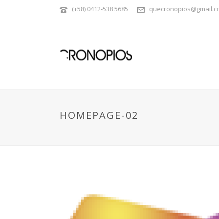
(+58) 0412-538 5685
quecronopios@gmail.c
HOMEPAGE-02