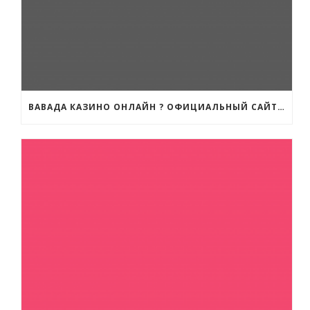
ВАВАДА КАЗИНО ОНЛАЙН ? ОФИЦИАЛЬНЫЙ САЙТ | РЕГИСТРАЦИЯ НА VAVADA ЗЕРКАЛО И ВХОД