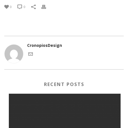
0
0
CronopiosDesign
RECENT POSTS