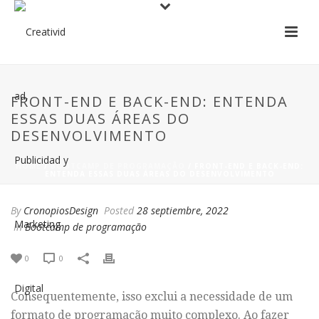
FRONT-END E BACK-END: ENTENDA
ESSAS DUAS ÁREAS DO
DESENVOLVIMENTO
HOME
/
BOOTCAMP DE PROGRAMAÇÃO
/ FRONT-END E BACK-END:
ENTENDA ESSAS DUAS ÁREAS DO DESENVOLVIMENTO
By
CronopiosDesign
Posted
28 septiembre, 2022
In
Bootcamp de programação
0
0
Consequentemente, isso exclui a necessidade de um
formato de programação muito complexo. Ao fazer