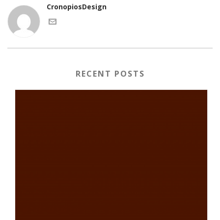
CronopiosDesign
RECENT POSTS