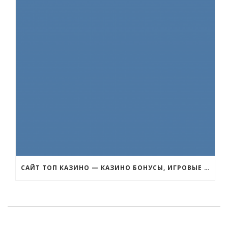
САЙТ ТОП КАЗИНО — КАЗИНО БОНУСЫ, ИГРОВЫЕ АВТОМАТЫ ДЕМО ВЕРСИЯ