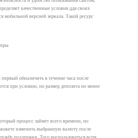
безопасность и удобство пользования сайтом,
ределяет качественные условия ддя своих
ся мобильной версией зеркала. Такой ресурс
оры.
 первый обналичить в течение часа после
тся при условии, но размер депозита но менее
оторый процесс займет всего времени, но
 сможете изменить выбранную валюту после
лужбу поддержки. Того воспользоваться всем