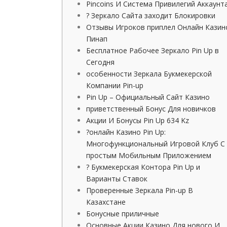
Pincoins И Система Привилегий Аккаунт
? Зеркало Сайта заходит Блокировки
Отзывы Игроков приплел Онлайн Казин
Пинап
Бесплатное Рабочее Зеркало Pin Up в
Сегодня
особенности Зеркала Букмекерской
Компании Pin-up
Pin Up – Официальный Сайт Казино
приветственный Бонус Для новичков
Акции И Бонусы Pin Up 634 Kz
?онлайн Казино Pin Up:
Многофункциональный Игровой Клуб С
простым Мобильным Приложением
? Букмекерская Контора Pin Up и
Варианты Ставок
Проверенные Зеркала Pin-up В
Казахстане
Бонусные приличные
Основные Акции Казино Для нового И