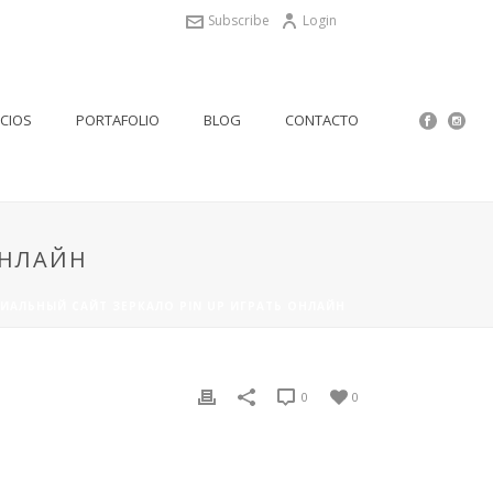
Subscribe
Login
ICIOS
PORTAFOLIO
BLOG
CONTACTO
ОНЛАЙН
ИАЛЬНЫЙ САЙТ ЗЕРКАЛО PIN UP ИГРАТЬ ОНЛАЙН
0
0