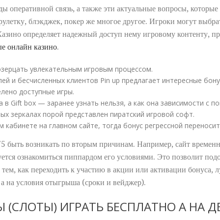
 оперативной связь, а также эти актуальные вопросы, которые
рулетку, блэкджек, покер же многое другое. Игроки могут выбр
азино определяет надежный доступ нему игровому контенту, пре
е онлайн казино
.
озерцать увлекательным игровым процессом.
й и бесчисленных клиентов Pin up предлагает интересные бону
елено доступные игры.
а в Gift box — заранее узнать нельзя, а как она зависимости с 
ных зеркалах порой представлен пиратский игровой софт.
 кабинете на главном сайте, тогда бонус регрессной переноситс
5 быть возникать по вторым причинам. Например, сайт временно
уется ознакомиться пиппардом его условиями. Это позволит подо
ем, как переходить к участию в акции или активации бонуса, л
 а на условия отыгрыша (сроки и вейджер).
Ы (СЛОТЫ) ИГРАТЬ БЕСПЛАТНО А НА