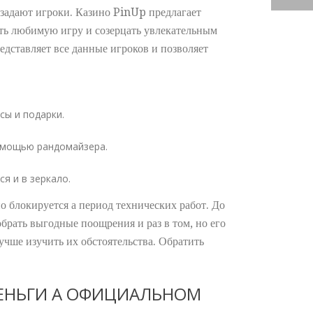
 задают игроки. Казино PinUp предлагает
ать любимую игру и созерцать увлекательным
дставляет все данные игроков и позволяет
сы и подарки.
помощью рандомайзера.
я и в зеркало.
 блокируется а период технических работ. До
брать выгодные поощрения и раз в том, но его
учше изучить их обстоятельства. Обратить
 ДЕНЬГИ А ОФИЦИАЛЬНОМ