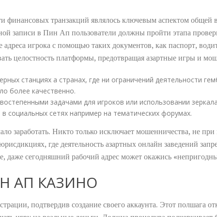
сти финансовых транзакций являлось ключевым аспектом общей 
ной записи в Пин Ап пользователи должны пройти этапа проверк
 адреса игрока с помощью таких документов, как паспорт, води
вать целостность платформы, предотвращая азартные игры и мо
рных станциях а странах, где ни ограничений деятельности гем
ло более качественно.
востепенными задачами для игроков или использовании зеркала
 в социальных сетях например на тематических форумах.
мало заработать. Никто только исключает мошенничества, не п
 юрисдикциях, где деятельность азартных онлайн заведений запр
, даже сегодняшний рабочий адрес может окажись «непригодным
Н АП КАЗИНО
страции, подтвердив создание своего аккаунта. Этот полшага от