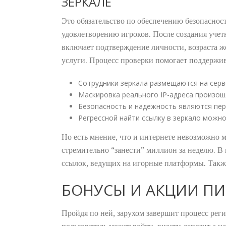
ЗЕРКАЛЕ
Это обязательство по обеспечению безопасно
удовлетворению игроков. После создания учет
включает подтверждение личности, возраста же
услуги. Процесс проверки помогает поддержи
Сотрудники зеркала размещаются на серве
Маскировка реального IP-адреса произош
Безопасность и надежность являются пер
Регрессной найти ссылку в зеркало можно
Но есть мнение, что и интернете невозможно 
стремительно “занести” миллион за неделю. В
ссылок, ведущих на игорные платформы. Также
БОНУСЫ И АКЦИИ ПИ
Пройдя по ней, зарухом завершит процесс реги