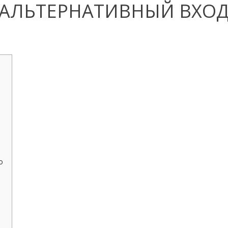
 АЛЬТЕРНАТИВНЫЙ ВХО
о