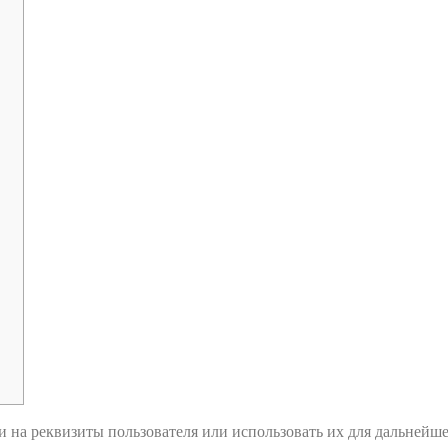
 на реквизиты пользователя или использовать их для дальней