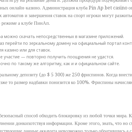
ачать игру на реальные деньги. Должна процедура подчеркивает 
ных онлайн-казино. Администрация клуба Pin Ap bet casino оп
 автоматов и завершения ставок на спорт игроки могут разжить
о режиме а клубе ПинАп.
ра можно скачать непосредственных в магазине приложений.
раз перейти по зеркальному домену на официальный портал конт
я казино или для ставок.
е участие — повторно получить поощрения не удастся.
очно по такому же алгоритму, как и и официальном сайте.
альному депозиту (до $ 5 300) же 250 фриспинов. Когда внести
озже то размер надбавки понизится ко 100%. Фриспины начисляю
безопасный способ обходить блокировку из любой точки мира. К
лнении донкихотствуя информации. Кроме этого, знать, что но
ествующие данные аккаунта невозможно только обратившись а с