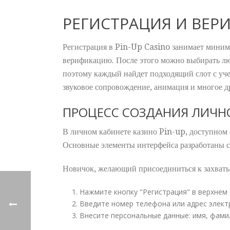
РЕГИСТРАЦИЯ И ВЕР
Регистрация в Pin-Up Casino занимает минимум
верификацию. После этого можно выбирать лю
поэтому каждый найдет подходящий слот с уче
звуковое сопровождение, анимация и многое д
ПРОЦЕСС СОЗДАНИЯ ЛИЧНО
В личном кабинете казино Pin-up, доступном 
Основные элементы интерфейса разработаны с 
Новичок, желающий присоединиться к захватыв
Нажмите кнопку "Регистрация" в верхнем 
Введите номер телефона или адрес элект
Внесите персональные данные: имя, фами