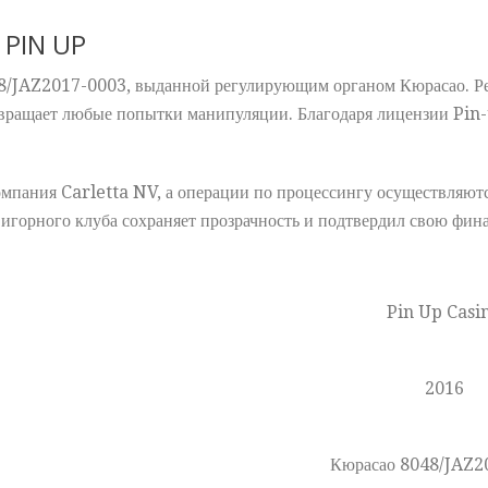
PIN UP
8/JAZ2017-0003, выданной регулирующим органом Кюрасао. Рег
вращает любые попытки манипуляции. Благодаря лицензии Pin-u
компания Carletta NV, а операции по процессингу осуществл
игорного клуба сохраняет прозрачность и подтвердил свою финан
Pin Up Casi
2016
Кюрасао 8048/JAZ2