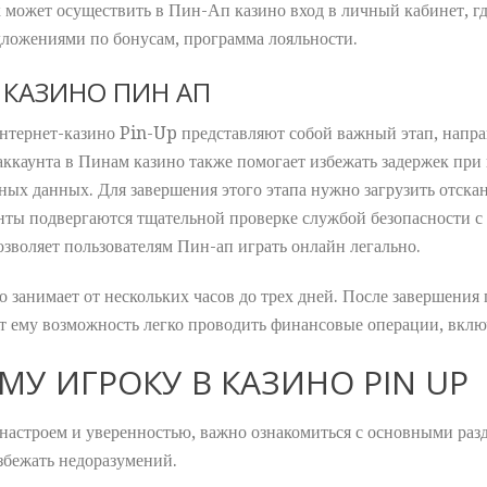
 может осуществить в Пин-Ап казино вход в личный кабинет, г
ложениями по бонусам, программа лояльности.
 КАЗИНО ПИН АП
нтернет-казино Pin-Up представляют собой важный этап, напра
ккаунта в Пинам казино также помогает избежать задержек пр
ных данных. Для завершения этого этапа нужно загрузить отска
нты подвергаются тщательной проверке службой безопасности с 
зволяет пользователям Пин-ап играть онлайн легально.
занимает от нескольких часов до трех дней. После завершения 
ет ему возможность легко проводить финансовые операции, вкл
МУ ИГРОКУ В КАЗИНО PIN UP
 настроем и уверенностью, важно ознакомиться с основными ра
избежать недоразумений.