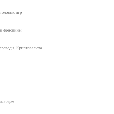
столовых игр
 и фриспины
переводы, Криптовалюта
в
 выводом