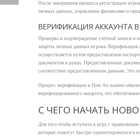
После завершения процесса регистрации игрок
личных данных, управление финансами и пред
ВЕРИФИКАЦИЯ АККАУНТА В
Проверка и подтверждение учетной записи в и
защиты личных данных игрока. Верификация а
осуществляется путем предоставления паспорт
документом в руках. Предоставленные докуме
соответствие предоставленным данным. Это по
Процесс верификации в Пин Ап казино обычно 
верифицированного аккаунта, что обеспечива
С ЧЕГО НАЧАТЬ НОВО
Для того чтобы вступить в игру с правильным
которые помогут быстро сориентироваться и 