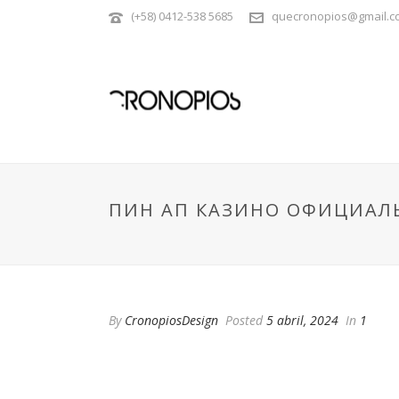
(+58) 0412-538 5685
quecronopios@gmail.c
ПИН АП КАЗИНО ОФИЦИАЛЬ
By
CronopiosDesign
Posted
5 abril, 2024
In
1