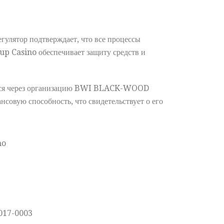
улятор подтверждает, что все процессы
p Casino обеспечивает защиту средств и
яются через организацию BWI BLACK-WOOD
совую способность, что свидетельствует о его
no
017-0003