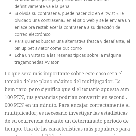
definitivamente vale la pena.
Si olvida su contraseña, puede hacer clic en el twist «He
olvidado una contraseña» en el sitio web y se le enviará un
enlace pra restablecer la contraseña a su dirección de
correo electrónico.
Para quienes buscan una alternativa fresca y desafiante, el
pin up bet aviator come out como
Echa un vistazo a las reseñas típicas sobre la máquina
tragamonedas Aviator.
Lo que sera más importante sobre este caso sera el
tamaño delete plano máximo del multijugador. Es
bem raro, pero significa que si el usuario apuesta aun
100 PEN, tus ganancias podrían convertir en second .
000 PEN en un minuto. Para encajar correctamente el
multiplicador, es necesario investigar las estadísticas
de su ocurrencia durante un determinado período de
tiempo. Una de las características más populares para