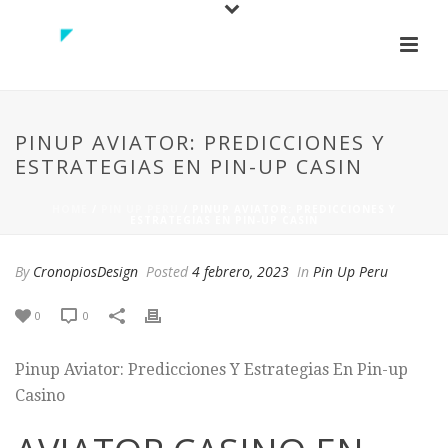
PINUP AVIATOR: PREDICCIONES Y
ESTRATEGIAS EN PIN-UP CASIN
HOME
/
PIN UP PERU
/ PINUP AVIATOR: PREDICCIONES Y
ESTRATEGIAS EN PIN-UP CASIN
By
CronopiosDesign
Posted
4 febrero, 2023
In
Pin Up Peru
0
0
Pinup Aviator: Predicciones Y Estrategias En Pin-up
Casino