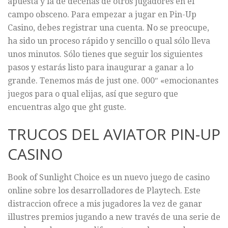
apuesta y la de decenas de otros jugadores en el
campo obsceno. Para empezar a jugar en Pin-Up
Casino, debes registrar una cuenta. No se preocupe,
ha sido un proceso rápido y sencillo o qual sólo lleva
unos minutos. Sólo tienes que seguir los siguientes
pasos y estarás listo para inaugurar a ganar a lo
grande. Tenemos más de just one. 000″ «emocionantes
juegos para o qual elijas, así que seguro que
encuentras algo que ght guste.
TRUCOS DEL AVIATOR PIN-UP
CASINO
Book of Sunlight Choice es un nuevo juego de casino
online sobre los desarrolladores de Playtech. Este
distraccion ofrece a mis jugadores la vez de ganar
illustres premios jugando a new través de una serie de