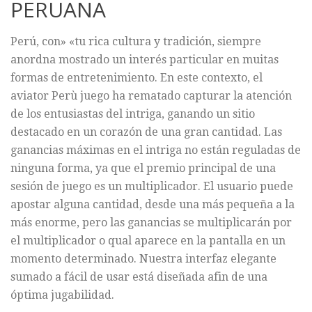
PERUANA
Perú, con» «tu rica cultura y tradición, siempre
anordna mostrado un interés particular en muitas
formas de entretenimiento. En este contexto, el
aviator Perù juego ha rematado capturar la atención
de los entusiastas del intriga, ganando un sitio
destacado en un corazón de una gran cantidad. Las
ganancias máximas en el intriga no están reguladas de
ninguna forma, ya que el premio principal de una
sesión de juego es un multiplicador. El usuario puede
apostar alguna cantidad, desde una más pequeña a la
más enorme, pero las ganancias se multiplicarán por
el multiplicador o qual aparece en la pantalla en un
momento determinado. Nuestra interfaz elegante
sumado a fácil de usar está diseñada afin de una
óptima jugabilidad.