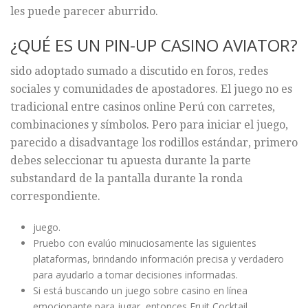
les puede parecer aburrido.
¿QUÉ ES UN PIN-UP CASINO AVIATOR?
sido adoptado sumado a discutido en foros, redes
sociales y comunidades de apostadores. El juego no es
tradicional entre casinos online Perú con carretes,
combinaciones y símbolos. Pero para iniciar el juego,
parecido a disadvantage los rodillos estándar, primero
debes seleccionar tu apuesta durante la parte
substandard de la pantalla durante la ronda
correspondiente.
juego.
Pruebo con evalúo minuciosamente las siguientes
plataformas, brindando información precisa y verdadero
para ayudarlo a tomar decisiones informadas.
Si está buscando un juego sobre casino en línea
emocionante para jugar, entonces Fruit Cocktail