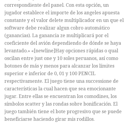
correspondiente del panel. Con esta opción, un
jugador establece el importe de los angeles apuesta
constante y el valor delete multiplicador en un que el
software debe realizar algun cobro automático
(ganancias). La ganancia ze multiplicará por el
coeficiente del avión dependiendo de dónde se haya
levantado.» «[newline]Hay opciones rápidas o qual
oscilan entre just one y 10 soles peruanos, así como
botones de más y menos para alcanzar los límites
superior e inferior de 0, 01 y 100 PENCIL
respectivamente. El juego tiene una successione de
características la cual hacen que sea emocionante
jugar. Entre ellas se encuentran los comodines, los
símbolos scatter y las rondas sobre bonificación. El
juego también tiene el bote progresivo que se puede
beneficiarse haciendo girar mis rodillos.