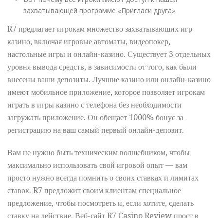
захватывающей программе «Пригласи друга».
R7 предлагает игрокам множество захватывающих игр
казино, включая игровые автоматы, видеопокер,
настольные игры и онлайн-казино. Существует 3 отдельных
уровня вывода средств, в зависимости от того, как были
внесены ваши депозиты. Лучшие казино или онлайн-казино
имеют мобильное приложение, которое позволяет игрокам
играть в игры казино с телефона без необходимости
загружать приложение. Он обещает 1000% бонус за
регистрацию на ваш самый первый онлайн-депозит.
Вам не нужно быть техническим волшебником, чтобы
максимально использовать свой игровой опыт — вам
просто нужно всегда помнить о своих ставках и лимитах
ставок. R7 предложит своим клиентам специальное
предложение, чтобы посмотреть и, если хотите, сделать
ставку на действие. Веб-сайт R7 Casino Review прост в