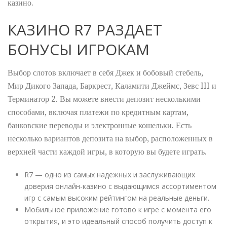
казино.
КАЗИНО R7 РАЗДАЕТ
БОНУСЫ ИГРОКАМ
Выбор слотов включает в себя Джек и бобовый стебель,
Мир Дикого Запада, Баркрест, Каламити Джеймс, Зевс III и
Терминатор 2. Вы можете внести депозит несколькими
способами, включая платежи по кредитным картам,
банковские переводы и электронные кошельки. Есть
несколько вариантов депозита на выбор, расположенных в
верхней части каждой игры, в которую вы будете играть.
R7 — одно из самых надежных и заслуживающих
доверия онлайн-казино с выдающимся ассортиментом
игр с самым высоким рейтингом на реальные деньги.
Мобильное приложение готово к игре с момента его
открытия, и это идеальный способ получить доступ к