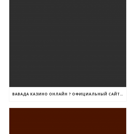
ВАВАДА КАЗИНО ОНЛАЙН ? ОФИЦИАЛЬНЫЙ САЙТ | РЕГИСТРАЦИЯ НА VAVADA ЗЕРКАЛО И ВХОД