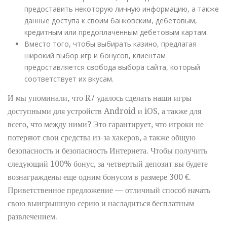
предоставить некоторую личную информацию, а также
данные доступа к своим банковским, дебетовым,
кредитным или предоплаченным дебетовым картам.
Вместо того, чтобы выбирать казино, предлагая
широкий выбор игр и бонусов, клиентам
предоставляется свобода выбора сайта, который
соответствует их вкусам.
И мы упоминали, что R7 удалось сделать наши игры
доступными для устройств Android и iOS, а также для
всего, что между ними? Это гарантирует, что игроки не
потеряют свои средства из-за хакеров, а также общую
безопасность и безопасность Интернета. Чтобы получить
следующий 100% бонус, за четвертый депозит вы будете
вознаграждены еще одним бонусом в размере 300 €.
Приветственное предложение — отличный способ начать
свою выигрышную серию и насладиться бесплатным
развлечением.