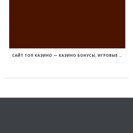
САЙТ ТОП КАЗИНО — КАЗИНО БОНУСЫ, ИГРОВЫЕ АВТОМАТЫ ДЕМО ВЕРСИЯ