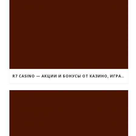
R7 CASINO — АКЦИИ И БОНУСЫ ОТ КАЗИНО, ИГРАТЬ НА ДЕНЬГИ В СЛОТЫ