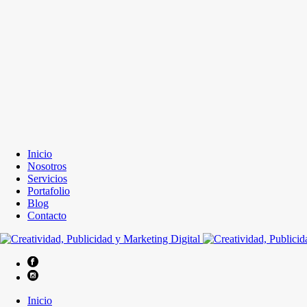
Inicio
Nosotros
Servicios
Portafolio
Blog
Contacto
Inicio