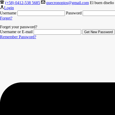
(+58) 0412-538 5685
quecronopios@gmail.com
El buen diseño 
Login
Username
Password
Forget?
Forget your password?
Username or E-mail
Remember Password?