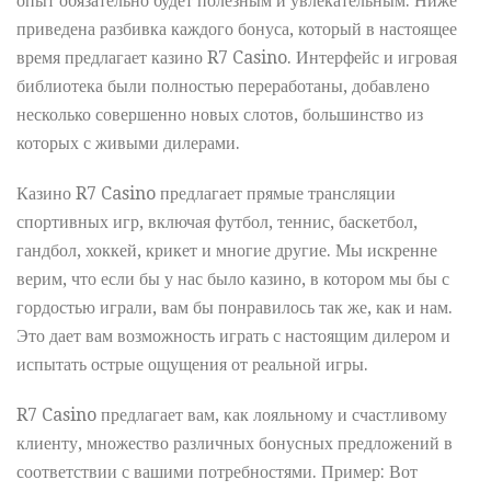
опыт обязательно будет полезным и увлекательным. Ниже
приведена разбивка каждого бонуса, который в настоящее
время предлагает казино R7 Casino. Интерфейс и игровая
библиотека были полностью переработаны, добавлено
несколько совершенно новых слотов, большинство из
которых с живыми дилерами.
Казино R7 Casino предлагает прямые трансляции
спортивных игр, включая футбол, теннис, баскетбол,
гандбол, хоккей, крикет и многие другие. Мы искренне
верим, что если бы у нас было казино, в котором мы бы с
гордостью играли, вам бы понравилось так же, как и нам.
Это дает вам возможность играть с настоящим дилером и
испытать острые ощущения от реальной игры.
R7 Casino предлагает вам, как лояльному и счастливому
клиенту, множество различных бонусных предложений в
соответствии с вашими потребностями. Пример: Вот