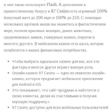
и они также используют Flash. В дополнение к
приветственному бонусу в R7 Casino есть огромный 100%
бонусный матч до 200 евро и 100% до 250. С помощью
нескольких щелчков мыши вы окажетесь в фантастическом
мире, полном красивых женщин, диких животных,
средневековых замков, гламурных казино, пиратов и
многого другого. В мобильном казино есть касса, которая
позаботится о ваших финансовых потребностях.
Чтобы выбрать идеальное казино для вас, все эти
факторы и многое другое играют важную роль.
Онлайн-казино R7 Casino — одно из немногих онлайн-
казино, которое предлагает мобильное приложение
для Android и iOS.
Это показывает, что сайт продуман и заботится о
своих клиентах, делая их счастливыми и получая
хорошую поддержку.»
R7 Casino доступно для всех мобильных пользователей