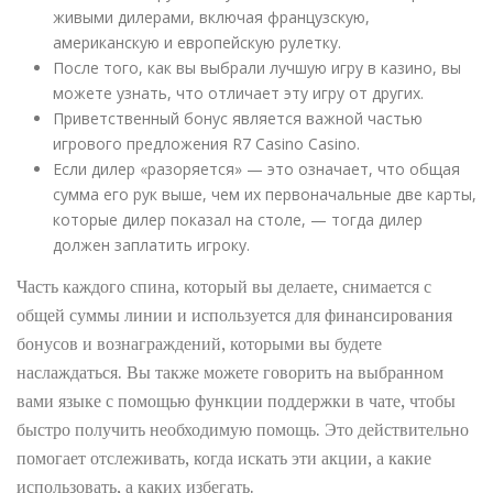
живыми дилерами, включая французскую,
американскую и европейскую рулетку.
После того, как вы выбрали лучшую игру в казино, вы
можете узнать, что отличает эту игру от других.
Приветственный бонус является важной частью
игрового предложения R7 Casino Casino.
Если дилер «разоряется» — это означает, что общая
сумма его рук выше, чем их первоначальные две карты,
которые дилер показал на столе, — тогда дилер
должен заплатить игроку.
Часть каждого спина, который вы делаете, снимается с
общей суммы линии и используется для финансирования
бонусов и вознаграждений, которыми вы будете
наслаждаться. Вы также можете говорить на выбранном
вами языке с помощью функции поддержки в чате, чтобы
быстро получить необходимую помощь. Это действительно
помогает отслеживать, когда искать эти акции, а какие
использовать, а каких избегать.