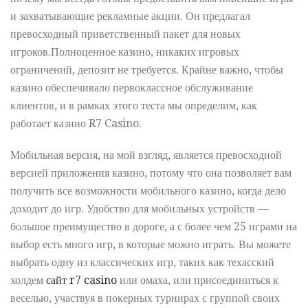
и захватывающие рекламные акции. Он предлагал
превосходный приветственный пакет для новых
игроков.Полноценное казино, никаких игровых
ограничений, депозит не требуется. Крайне важно, чтобы
казино обеспечивало первоклассное обслуживание
клиентов, и в рамках этого теста мы определим, как
работает казино R7 Casino.
Мобильная версия, на мой взгляд, является превосходной
версией приложения казино, потому что она позволяет вам
получить все возможности мобильного казино, когда дело
доходит до игр. Удобство для мобильных устройств —
большое преимущество в дороге, а с более чем 25 играми на
выбор есть много игр, в которые можно играть. Вы можете
выбрать одну из классических игр, таких как техасский
холдем
сайт r7 casino
или омаха, или присоединиться к
веселью, участвуя в покерных турнирах с группой своих