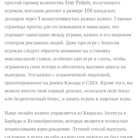
простой пример количества Star Points, полученного
игроком, внесшим депозит в размере 100 канадских
долларов через 3 вышеупомянутых разных казино. Главные
страницы просты для отслеживания и навигации, что
упрощает навигацию между играми, казино и его широким
спектром рекламных акций. Даже при игре с бонусом
игрокам следует обратить внимание на установку
максимальной ставки, особенно при игре в слоты, чтобы
ограничить свои потери и обеспечить высокие шансы на
выигрыш. Это казино с ограниченной лицензией,
ориентированное на рынки Канады и США. Кроме того, вы
можете внести свой первый депозит, используя свой бонус
или бездепозитный бонус, и начать играть в азартные игры.
Наше онлайн-казино управляется из Кюрасао, Антигуа и
Барбуды и Великобритании, которые являются полностью
независимыми юрисдикциями. Лучший способ выиграть
состояние в играх онлайн-казино еще никогда не был таким