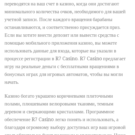
переводятся на ваш счет в казино, когда они достигают
минимального количества очков, необходимого для вашей
учетной записи. После каждого вращения барабаны
останавливаются, и соответственно присуждается приз.
Если вы хотите внести депозит или вывести средства с
помощью мобильного приложения казино, вы можете
использовать данные для входа, которые вы указали в
процессе регистрации в R7 Casino. R7 Casino предлагает
игру на реальные деньги с бесплатными вращениями в
бонусных играх для игровых автоматов, чтобы вы могли
начать.
Казино богато украшено коричневыми плиточными
полами, плюшевыми велюровыми тканями, темным
деревом и сверкающими кристаллами. Программное
обеспечение R7 Casino легко понять и использовать, а
благодаря огромному выбору доступных игр ваш игровой