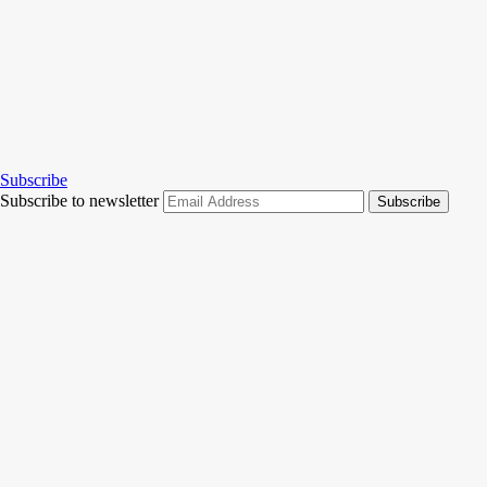
Subscribe
Subscribe to newsletter