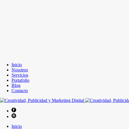
Inicio
Nosotros
Servicios
Portafolio
Blog
Contacto
Inicio