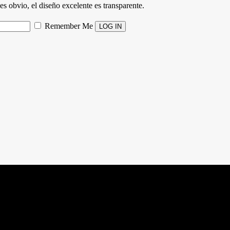
es obvio, el diseño excelente es transparente.
Remember Me