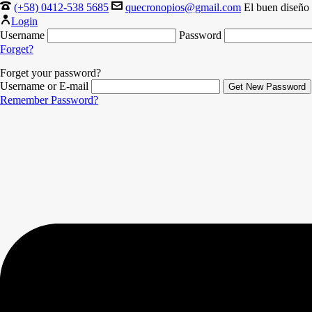
(+58) 0412-538 5685
quecronopios@gmail.com
El buen diseño 
Login
Username
Password
Forget?
Forget your password?
Username or E-mail
Remember Password?