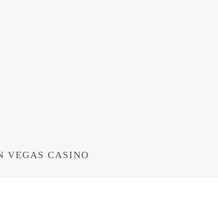
N VEGAS CASINO