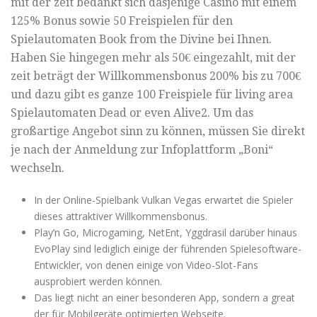
mit der zeit bedankt sich dasjenige Casino mit einem
125% Bonus sowie 50 Freispielen für den
Spielautomaten Book from the Divine bei Ihnen.
Haben Sie hingegen mehr als 50€ eingezahlt, mit der
zeit beträgt der Willkommensbonus 200% bis zu 700€
und dazu gibt es ganze 100 Freispiele für living area
Spielautomaten Dead or even Alive2. Um das
großartige Angebot sinn zu können, müssen Sie direkt
je nach der Anmeldung zur Infoplattform „Boni“
wechseln.
In der Online-Spielbank Vulkan Vegas erwartet die Spieler
dieses attraktiver Willkommensbonus.
Play’n Go, Microgaming, NetEnt, Yggdrasil darüber hinaus
EvoPlay sind lediglich einige der führenden Spielesoftware-
Entwickler, von denen einige von Video-Slot-Fans
ausprobiert werden können.
Das liegt nicht an einer besonderen App, sondern a great
der für Mobilgeräte optimierten Webseite.