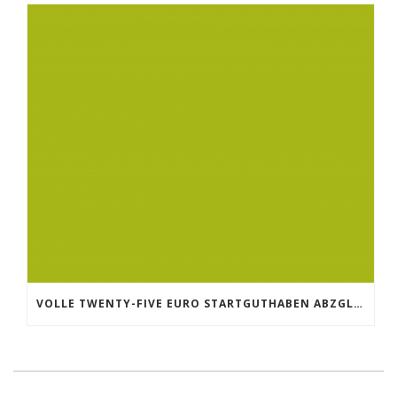
VOLLE TWENTY-FIVE EURO STARTGUTHABEN ABZGL EINZAHLUNG IM VULKAN VEGAS CASINO