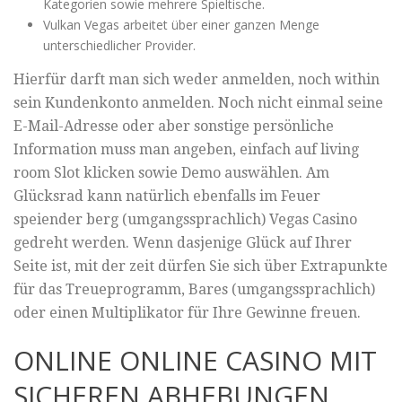
Kategorien sowie mehrere Spieltische.
Vulkan Vegas arbeitet über einer ganzen Menge
unterschiedlicher Provider.
Hierfür darft man sich weder anmelden, noch within
sein Kundenkonto anmelden. Noch nicht einmal seine
E-Mail-Adresse oder aber sonstige persönliche
Information muss man angeben, einfach auf living
room Slot klicken sowie Demo auswählen. Am
Glücksrad kann natürlich ebenfalls im Feuer
speiender berg (umgangssprachlich) Vegas Casino
gedreht werden. Wenn dasjenige Glück auf Ihrer
Seite ist, mit der zeit dürfen Sie sich über Extrapunkte
für das Treueprogramm, Bares (umgangssprachlich)
oder einen Multiplikator für Ihre Gewinne freuen.
ONLINE ONLINE CASINO MIT
SICHEREN ABHEBUNGEN