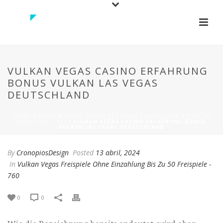
VULKAN VEGAS CASINO ERFAHRUNG
BONUS VULKAN LAS VEGAS
DEUTSCHLAND
HOME
/
VULKAN VEGAS FREISPIELE OHNE EINZAHLUNG BIS ZU 50
FREISPIELE - 760
/ VULKAN VEGAS CASINO ERFAHRUNG BONUS
VULKAN LAS VEGAS DEUTSCHLAND
By
CronopiosDesign
Posted
13 abril, 2024
In
Vulkan Vegas Freispiele Ohne Einzahlung Bis Zu 50 Freispiele -
760
0
0