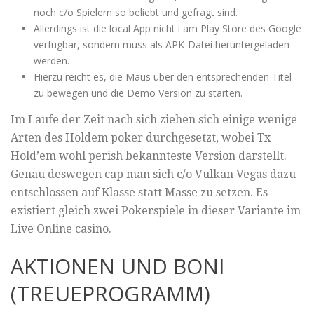
noch c/o Spielern so beliebt und gefragt sind.
Allerdings ist die local App nicht i am Play Store des Google
verfügbar, sondern muss als APK-Datei heruntergeladen
werden.
Hierzu reicht es, die Maus über den entsprechenden Titel
zu bewegen und die Demo Version zu starten.
Im Laufe der Zeit nach sich ziehen sich einige wenige
Arten des Holdem poker durchgesetzt, wobei Tx
Hold’em wohl perish bekannteste Version darstellt.
Genau deswegen cap man sich c/o Vulkan Vegas dazu
entschlossen auf Klasse statt Masse zu setzen. Es
existiert gleich zwei Pokerspiele in dieser Variante im
Live Online casino.
AKTIONEN UND BONI
(TREUEPROGRAMM)