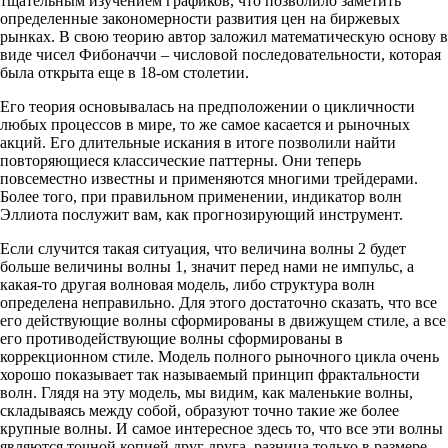
тщательным изучением графиков, что позволило заметить
определенные закономерности развития цен на биржевых
рынках. В свою теорию автор заложил математическую основу в
виде чисел Фибоначчи – числовой последовательности, которая
была открыта еще в 18-ом столетии.
Его теория основывалась на предположении о цикличности
любых процессов в мире, то же самое касается и рыночных
акций. Его длительные искания в итоге позволили найти
повторяющиеся классические паттерны. Они теперь
повсеместно известны и применяются многими трейдерами.
Более того, при правильном применении, индикатор волн
Эллиота послужит вам, как прогнозирующий инструмент.
Если случится такая ситуация, что величина волны 2 будет
больше величины волны 1, значит перед нами не импульс, а
какая-то другая волновая модель, либо структура волн
определена неправильно. Для этого достаточно сказать, что все
его действующие волны сформированы в движущем стиле, а все
его противодействующие волны сформированы в
коррекционном стиле. Модель полного рыночного цикла очень
хорошо показывает так называемый принцип фрактальности
волн. Глядя на эту модель, мы видим, как маленькие волны,
складываясь между собой, образуют точно такие же более
крупные волны. И самое интересное здесь то, что все эти волны
являются точной копией друг друга, разница только в размере.