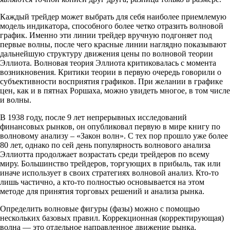
Каждый трейдер может выбрать для себя наиболее приемлемую
модель индикатора, способного более четко отразить волновой
график. Именно эти линии трейдер вручную подгоняет под
первые волны, после чего красные линии наглядно показывают
дальнейшую структуру движения цены по волновой теории
Эллиота. Волновая теория Эллиота критиковалась с момента
возникновения. Критики теории в первую очередь говорили о
субъективности восприятия графиков. При желании в графике
цен, как и в пятнах Роршаха, можно увидеть многое, в том числе
и волны.
В 1938 году, после 9 лет непрерывных исследований
финансовых рынков, он опубликовал первую в мире книгу по
волновому анализу – «‎Закон волн»‎. С тех пор прошло уже более
80 лет, однако по сей день популярность волнового анализа
Эллиотта продолжает возрастать среди трейдеров по всему
миру. Большинство трейдеров, торгующих в прибыль, так или
иначе использует в своих стратегиях волновой анализ. Кто-то
лишь частично, а кто-то полностью основывается на этом
методе для принятия торговых решений и анализа рынка.
Определить волновые фигуры (фазы) можно с помощью
нескольких базовых правил. Коррекционная (корректирующая)
волна — это отдельное направленное движение рынка,