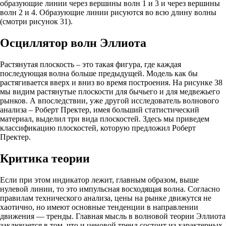
образующие линии через вершины волн 1 и 3 и через вершины
волн 2 и 4. Образующие линии рисуются во всю длину волны
(смотри рисунок 31).
Осциллятор волн Эллиота
Растянутая плоскость – это такая фигура, где каждая
последующая волна больше предыдущей. Модель как бы
растягивается вверх и вниз во время построения. На рисунке 38
мы видим растянутые плоскости для бычьего и для медвежьего
рынков. А впоследствии, уже другой исследователь волнового
анализа – Роберт Пректер, имея больший статистический
материал, выделил три вида плоскостей. Здесь мы приведем
классификацию плоскостей, которую предложил Роберт
Пректер.
Критика теории
Если при этом индикатор лежит, главным образом, выше
нулевой линии, то это импульсная восходящая волна. Согласно
правилам технического анализа, цены на рынке движутся не
хаотично, но имеют основные тенденции в направлении
движения — тренды. Главная мысль в волновой теории Эллиота
заключается в том, что и ценовой тренд состоит из характерных