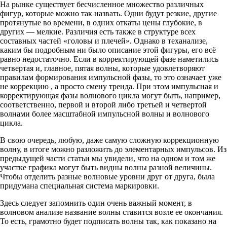
На рынке существует бесчисленное множество различных
фигур, которые можно так назвать‎. Одни будут резкие, другие
протянутые во времени, в одних откаты цены глубокие, в
других — мелкие. Различия есть также в структуре всех
составных частей «‎головы и плечей»‎. Однако в теханализе,
каким бы подробным ни было описание этой фигуры, его всё
равно недостаточно. Если в корректирующей фазе наметились
четвертая и, главное, пятая волны, которые удовлетворяют
правилам формирования импульсной фазы, то это означает уже
не коррекцию , а просто смену тренда. При этом импульсная и
корректирующая фазы волнового цикла могут быть, например,
соответственно, первой и второй либо третьей и четвертой
волнами более масштабной импульсной волны и волнового
цикла.
В свою очередь, любую, даже самую сложную коррекционную
волну, в итоге можно разложить до элементарных импульсов. Из
предыдущей части статьи мы увидели, что на одном и том же
участке графика могут быть видны волны разной величины.
Чтобы отделить разные волновые уровни друг от друга, была
придумана специальная система маркировки.
Здесь следует запомнить один очень важный момент, в
волновом анализе название волны ставится возле ее окончания.
То есть, грамотно будет подписать волны так, как показано на