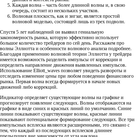
Каждая волна – часть более длинной волны и, в свою
очередь, состоит из нескольких участков.
Волновая плоскость, как и зигзаг, является простой
волновой моделью, состоящей лишь из трех подволн.
Спустя 5 лет наблюдений он выявил гениальную
закономерность рынка, которую эффективно использует
большое количество трейдеров по сей день. Расскажем про
волны Эллиотта и особенности волнового анализа подробнее.
Благодаря применению волновой теории Эллиотта у трейдера
имеется возможность разделить импульсы от коррекции и
определить направление движения выявленных импульсов.
Использование Elliott_waves позволяет увидеть развороты и
отследить изменение цены при любом поведении финансового
рынка. Первая волна всегда формируется в начале новых
движений либо коррекций.
Индикатор определяет существующие волны на графике и
прогнозирует появление следующих. Волны отображаются на
графике в виде синих и красных линий по умолчанию. Синие
линии показывают существующие волны, красные линии
показывают потенциальное формирование следующих. Все три
импульсных всплеска являются расширенными, это связано с
тем, что каждый из последующих всплесков длиннее
предыдущих вне зависимости от угла наклона.