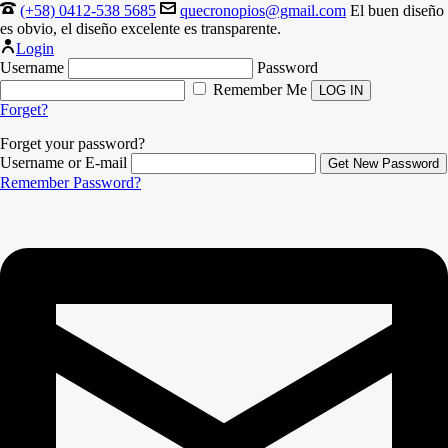
(+58) 0412-538 5685
quecronopios@gmail.com
El buen diseño
es obvio, el diseño excelente es transparente.
Login
Username
Password
Remember Me
Forget?
Forget your password?
Username or E-mail
Remember Password?