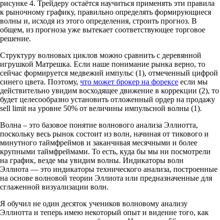
рисунке 4. Трейдеру остаётся научиться применять эти правила
к рыночному графику, правильно определять формирующиеся
волны и, исходя из этого определения, строить прогноз. В
общем, из прогноза уже вытекает соответствующее торговое
решение.
Структуру волновых циклов можно сравнить с деревянной
игрушкой Матрешка. Если наше понимание рынка верно, то
сейчас формируется медвежий импульс (1), отмеченный цифрой
синего цвета. Поэтому,
что может брокер на форексе
если мы
действительно увидим восходящее движение в коррекции (2), то
будет целесообразно установить отложенный ордер на продажу
sell limit на уровне 50% от величины импульсной волны (1).
Волна – это базовое понятие волнового анализа Эллиотта,
поскольку весь рынок состоит из волн, начиная от тикового и
минутного таймфреймов и заканчивая месячными и более
крупными таймфреймами. То есть, куда бы мы ни посмотрели
на график, везде мы увидим волны. Индикаторы волн
Эллиота — это индикаторы технического анализа, построенные
на основе волновой теории Эллиота или предназначенные для
сглаженной визуализации волн.
Я обучил не один десяток учеников волновому анализу
Эллиотта и теперь имею некоторый опыт и видение того, как