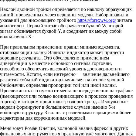
Наклон двойной тройки определяется по наклону образующих
линий, проведенных через вершины модели. Набор правил и
указаний для нисходящего тройного
https://forexww.org/
зигзага
аналогичен. Первый зигзаг обозначается буквой W, второй
зигзаг обозначается буквой Y, а соединяет их между собой
волна-связка X.
При правильном применении правил минименеджмента,
отображающий волны Эллиота индикатор может принести
хорошие результаты. Это обусловлено применением
дивергенции в качестве основного сигнала торговли,
способного обеспечить высокий уровень достоверности и
читаемости. Кстати, если интересно — значение дальнейшего
развития событий индикатор вычисляет на основе уровней
Фибоначчи, определяя пропорции той или иной волны.
Прослеживать его нужно от места непосредственно на графике
(имеющегося или только возникающего в процессе проведения
торгов), в котором происходит разворот тренда. Импульсные
модели формируют в большинстве случаев именно 5-и
волновую структуру. 3 волны с различными вариациями более
характерны для коррекционных моделей.
Меня зовут Роман Онегин, волновой анализ форекс и других
финансовых инструментов я практикую уже много лет. Данная