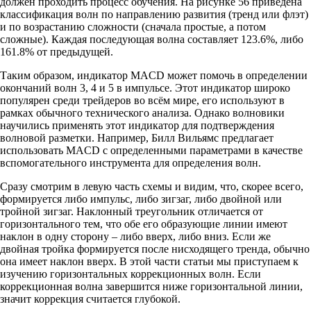
должен проходить процесс обучения. На рисунке 56 приведена
классификация волн по направлению развития (тренд или флэт)
и по возрастанию сложности (сначала простые, а потом
сложные). Каждая последующая волна составляет 123.6%, либо
161.8% от предыдущей.
Таким образом, индикатор MACD может помочь в определении
окончаний волн 3, 4 и 5 в импульсе. Этот индикатор широко
популярен среди трейдеров во всём мире, его используют в
рамках обычного технического анализа. Однако волновики
научились применять этот индикатор для подтверждения
волновой разметки. Например, Билл Вильямс предлагает
использовать MACD с определенными параметрами в качестве
вспомогательного инструмента для определения волн.
Сразу смотрим в левую часть схемы и видим, что, скорее всего,
формируется либо импульс, либо зигзаг, либо двойной или
тройной зигзаг. Наклонный треугольник отличается от
горизонтального тем, что обе его образующие линии имеют
наклон в одну сторону – либо вверх, либо вниз. Если же
двойная тройка формируется после нисходящего тренда, обычно
она имеет наклон вверх. В этой части статьи мы приступаем к
изучению горизонтальных коррекционных волн. Если
коррекционная волна завершится ниже горизонтальной линии,
значит коррекция считается глубокой.