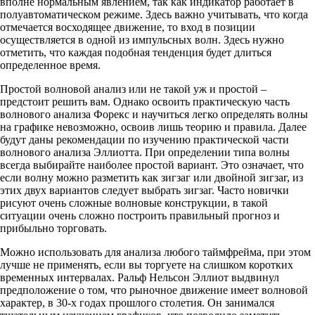
вполне нормальным явлением, так как индикатор работает в
полуавтоматическом режиме. Здесь важно учитывать, что когда
отмечается восходящее движение, то вход в позиции
осуществляется в одной из импульсных волн. Здесь нужно
отметить, что каждая подобная тенденция будет длиться
определенное время.
Простой волновой анализ или не такой уж и простой –
предстоит решить вам. Однако освоить практическую часть
волнового анализа Форекс и научиться легко определять волны
на графике невозможно, освоив лишь теорию и правила. Далее
будут даны рекомендации по изучению практической части
волнового анализа Эллиотта. При определении типа волны
всегда выбирайте наиболее простой вариант. Это означает, что
если волну можно разметить как зигзаг или двойной зигзаг, из
этих двух вариантов следует выбрать зигзаг. Часто новички
рисуют очень сложные волновые конструкции, в такой
ситуации очень сложно построить правильный прогноз и
прибыльно торговать.
Можно использовать для анализа любого таймфрейма, при этом
лучше не применять, если вы торгуете на слишком коротких
временных интервалах. Ральф Нельсон Эллиот выдвинул
предположение о том, что рыночное движение имеет волновой
характер, в 30-х годах прошлого столетия. Он занимался