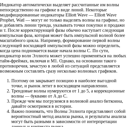
Индикатор автоматически выделяет рассчитанные им волны
непосредственно на графике в виде линий. Некоторые
модифицированные индикаторы Elliott Wave — Elliott Wave
Prophet, Watl — могут не только выделять волны на графике, но
и добавлять линии тренда, указывать точки покупки и продажи
и т. После корректирующей фазы обычно наступает следующая
импульсная фаза, которая может быть импульсной волной более
масштабного цикла. Например, формирование первой волны
следующей восходящей импульсной фазы можно определить,
когда цена поднимается выше начала волны C. По сути,
индикатор волн Эллиота может успешно применяться на любых
тайм-фреймах, включая и М1. Однако, на основании такого
противоречия, зачастую в любой из ситуаций представляется
возможным составлять сразу несколько волновых графиков.
Поэтому он закрывает позицию в наиболее выгодной
точке, и рынок летит в восходящем направлении.
Трендовые волны нумеруются от 1 до 5, а коррекционные
волны — буквами от A до C.
Прежде чем мы погрузимся в волновой анализ биткоина,
давайте осмотримся в истории.
Важно понимать, что Волны Эллиота представляют собой
вероятностный метод анализа рынка, и результаты анализа
могут быть разными в зависимости от интерпретации
данных и контекста рынка.