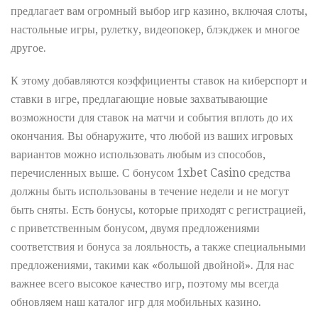
предлагает вам огромный выбор игр казино, включая слоты,
настольные игры, рулетку, видеопокер, блэкджек и многое
другое.
К этому добавляются коэффициенты ставок на киберспорт и
ставки в игре, предлагающие новые захватывающие
возможности для ставок на матчи и события вплоть до их
окончания. Вы обнаружите, что любой из ваших игровых
вариантов можно использовать любым из способов,
перечисленных выше. С бонусом 1xbet Casino средства
должны быть использованы в течение недели и не могут
быть сняты. Есть бонусы, которые приходят с регистрацией,
с приветственным бонусом, двумя предложениями
соответствия и бонуса за лояльность, а также специальными
предложениями, такими как «большой двойной». Для нас
важнее всего высокое качество игр, поэтому мы всегда
обновляем наш каталог игр для мобильных казино.