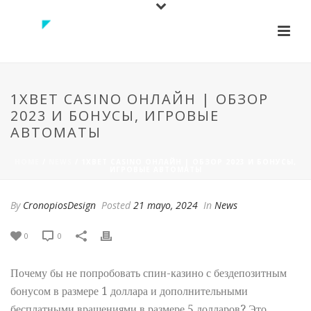
1XBET CASINO ОНЛАЙН | ОБЗОР
2023 И БОНУСЫ, ИГРОВЫЕ
АВТОМАТЫ
HOME
/
NEWS
/ 1XBET CASINO ОНЛАЙН | ОБЗОР 2023 И БОНУСЫ,
ИГРОВЫЕ АВТОМАТЫ
By
CronopiosDesign
Posted
21 mayo, 2024
In
News
0
0
Почему бы не попробовать спин-казино с бездепозитным
бонусом в размере 1 доллара и дополнительными
бесплатными вращениями в размере 5 долларов? Это