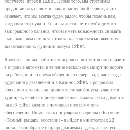
получаете, играя в 1xbet. Кроме того, мы стремимся
предоставлять нашим игрокам наилучший сервис, а это
означает, что мы всегда будем рядом, чтобы помочь вам,
когда вам это нужно. Если вы достигнете необходимого
выигрышного баланса, чтобы иметь возможность снимать
выигрыш, вам останется только насладиться множеством
захватывающих функций бонуса 1xbet.
Являетесь ли вы любителем игровых автоматов или играете
в игровые автоматы в течение нескольких минут по дороге
на работу или во время обеденного перерыва, у вас всегда
будет много развлечений в Казино 1xbet. Программы
лояльности, такие как приветственные бонусы, участие в
турнирах, кэшбэк и бонусные баллы, можно легко добавить
на веб-сайты казино с помощью программного
обеспечения. Пятая часть популярного сериала о Бэтмене
«Темный рыцарь: восстание» выйдет в кинотеатрах 22
июля. Разнообразие игр, предлагаемых здесь, делает его