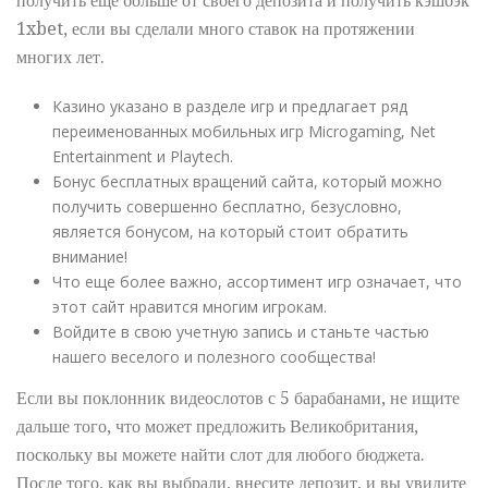
получить еще больше от своего депозита и получить кэшбэк
1xbet, если вы сделали много ставок на протяжении
многих лет.
Казино указано в разделе игр и предлагает ряд
переименованных мобильных игр Microgaming, Net
Entertainment и Playtech.
Бонус бесплатных вращений сайта, который можно
получить совершенно бесплатно, безусловно,
является бонусом, на который стоит обратить
внимание!
Что еще более важно, ассортимент игр означает, что
этот сайт нравится многим игрокам.
Войдите в свою учетную запись и станьте частью
нашего веселого и полезного сообщества!
Если вы поклонник видеослотов с 5 барабанами, не ищите
дальше того, что может предложить Великобритания,
поскольку вы можете найти слот для любого бюджета.
После того, как вы выбрали, внесите депозит, и вы увидите