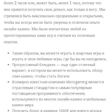
более 2 часов или, может быть, менее 1 часа, потому что
мне нравится получать свои деньги, как только я могу. Мы
стремимся быть максимально прозрачными и открытыми,
чтобы вы всегда могли быть уверены в отличном опыте
онлайн-казино. Мы были впечатлены любой из
протестированных нами игр и считаем их отличным
опытом.
Таким образом, вы можете играть в азартные игры и
играть в свои любимые игры, где бы вы ни находились.
Прогрессивный блэкджек — еще один отличный
вариант, в котором вы можете использовать обзор
спин-казино, чтобы стать богаче.
Всемирно известная компания Microgaming является
отраслевым стандартом и самым популярным
поставщиком программного обеспечения,
используемого во многих онлайн-казино и мобильных
казино мира.
Получить бонус в размере 1000€ для нового игрока