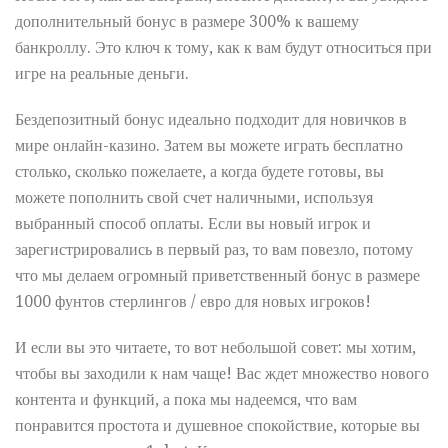
дополнительный бонус в размере 300% к вашему
банкроллу. Это ключ к тому, как к вам будут относиться при
игре на реальные деньги.
Бездепозитный бонус идеально подходит для новичков в
мире онлайн-казино. Затем вы можете играть бесплатно
столько, сколько пожелаете, а когда будете готовы, вы
можете пополнить свой счет наличными, используя
выбранный способ оплаты. Если вы новый игрок и
зарегистрировались в первый раз, то вам повезло, потому
что мы делаем огромный приветственный бонус в размере
1000 фунтов стерлингов / евро для новых игроков!
И если вы это читаете, то вот небольшой совет: мы хотим,
чтобы вы заходили к нам чаще! Вас ждет множество нового
контента и функций, а пока мы надеемся, что вам
понравится простота и душевное спокойствие, которые вы