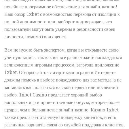
новейшее программное обеспечение для онлайн-казино!
Наш обзор 1xbet с возможностью перехода от изоляции к
полной анонимности или наоборот подтверждает, что
пользователи могут быть уверены в безопасности своей
личности, помимо своих денег.
Вам не нужно быть экспертом, когда вы открываете свою
учетную запись, так как вы все равно можете наслаждаться
великолепным игровым процессом, загрузив приложение
1xbet. Обзоры сайтов с азартными играми в Интернете
должны помочь в выборе подходящего для вас метода, а не
заставлять вас полагаться на свой первый или последний
выбор. 1xbet Casino предлагает хороший выбор
настольных игр и приветственные бонусы, которые более
щедры, чем в большинстве онлайн-казино. Казино 1xbet
также предлагает отличную поддержку клиентов, и есть
различные варианты связи со службой поддержки клиентов,