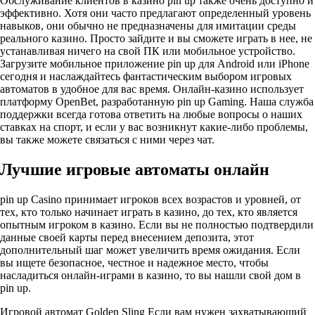
Обслуживание клиентов в казино pin up также очень доступно и
эффективно. Хотя они часто предлагают определенный уровень
навыков, они обычно не предназначены для имитации среды
реального казино. Просто зайдите и вы сможете играть в нее, не
устанавливая ничего на свой ПК или мобильное устройство.
Загрузите мобильное приложение pin up для Android или iPhone
сегодня и наслаждайтесь фантастическим выбором игровых
автоматов в удобное для вас время. Онлайн-казино использует
платформу OpenBet, разработанную pin up Gaming. Наша служба
поддержки всегда готова ответить на любые вопросы о наших
ставках на спорт, и если у вас возникнут какие-либо проблемы,
вы также можете связаться с ними через чат.
Лучшие игровые автоматы онлайн
pin up Casino принимает игроков всех возрастов и уровней, от
тех, кто только начинает играть в казино, до тех, кто является
опытным игроком в казино. Если вы не полностью подтвердили
данные своей карты перед внесением депозита, этот
дополнительный шаг может увеличить время ожидания. Если
вы ищете безопасное, честное и надежное место, чтобы
насладиться онлайн-играми в казино, то вы нашли свой дом в
pin up.
Игровой автомат Golden Sling Если вам нужен захватывающий