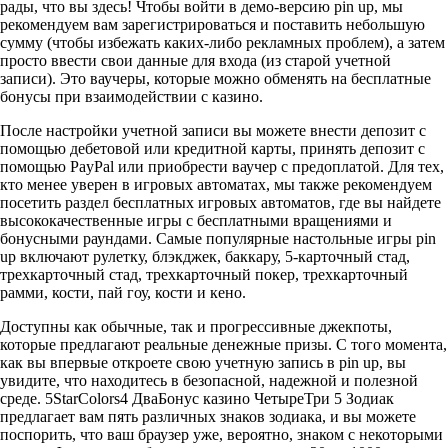
рады, что вы здесь! Чтобы войти в демо-версию pin up, мы
рекомендуем вам зарегистрироваться и поставить небольшую
сумму (чтобы избежать каких-либо рекламных проблем), а затем
просто ввести свои данные для входа (из старой учетной
записи). Это ваучеры, которые можно обменять на бесплатные
бонусы при взаимодействии с казино.
После настройки учетной записи вы можете внести депозит с
помощью дебетовой или кредитной карты, принять депозит с
помощью PayPal или приобрести ваучер с предоплатой. Для тех,
кто менее уверен в игровых автоматах, мы также рекомендуем
посетить раздел бесплатных игровых автоматов, где вы найдете
высококачественные игры с бесплатными вращениями и
бонусными раундами. Самые популярные настольные игры pin
up включают рулетку, блэкджек, баккару, 5-карточный стад,
трехкарточный стад, трехкарточный покер, трехкарточный
рамми, кости, пай гоу, кости и кено.
Доступны как обычные, так и прогрессивные джекпоты,
которые предлагают реальные денежные призы. С того момента,
как вы впервые откроете свою учетную запись в pin up, вы
увидите, что находитесь в безопасной, надежной и полезной
среде. 5StarColors4 ДваБонус казино ЧетыреТри 5 Зодиак
предлагает вам пять различных знаков зодиака, и вы можете
поспорить, что ваш браузер уже, вероятно, знаком с некоторыми