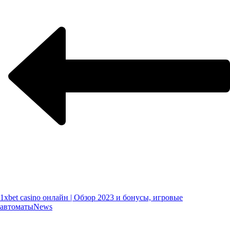
1xbet casino онлайн | Обзор 2023 и бонусы, игровые
автоматы
News