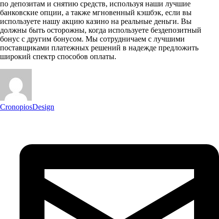
по депозитам и снятию средств, используя наши лучшие
банковские опции, а также мгновенный кэшбэк, если вы
используете нашу акцию казино на реальные деньги. Вы
должны быть осторожны, когда используете бездепозитный
бонус с другим бонусом. Мы сотрудничаем с лучшими
поставщиками платежных решений в надежде предложить
широкий спектр способов оплаты.
CronopiosDesign