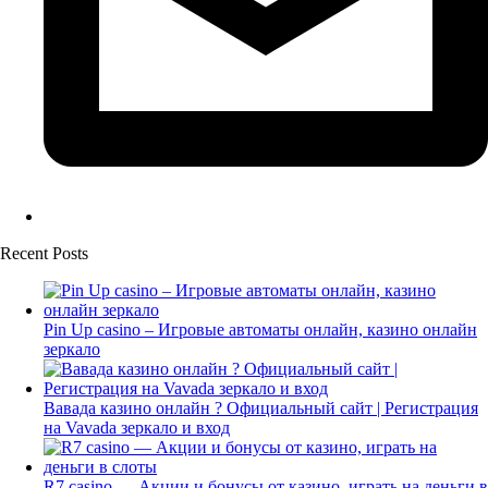
Recent Posts
Pin Up casino – Игровые автоматы онлайн, казино онлайн
зеркало
Вавада казино онлайн ? Официальный сайт | Регистрация
на Vavada зеркало и вход
R7 casino — Акции и бонусы от казино, играть на деньги в