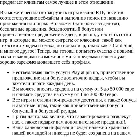
предлагает клиентам самое лучшее в этом отношении.
Вы можете бесплатно загрузить игры казино RTP, посетив
соответствующие веб-сайты и выполнив поиск по названию
приложения или игры. Это может быть бонус за депозит,
бесплатные вращения, бездепозитный бонус или
приветственное предложение. Здесь, в pin up, у нас есть сотни
игр, в которые вы можете сыграть; от классики, такой как
техасский холдем и омаха, до новых игр, таких как 7-Card Stud,
и многое другое! Теперь вы готовы попытать счастья с новыми
захватывающими возможностями за пределами вашего уже
хорошо зарекомендовавшего себя профиля.
Неотъемлемая часть услуги Play at pin up, приветственное
предложение или бонус достаточно щедры, чтобы вы
захотели играть каждый день.
Вы можете вносить средства на сумму от 5 до 50 000 евро
и снимать средства на сумму от 1 до 300 000 евро.
Все игры и ставки по-прежнему доступны, а также бонусы
и азартные игры, такие как приветственный бонус и
бонусный и бонусный раунды.
Призы настолько велики, что гарантированно развлекут
вас, а также подарят вам дополнительные праздники!.
Ваша банковская информация будет надежно храниться
нашей командой и никогда не будет сохранена на вашем