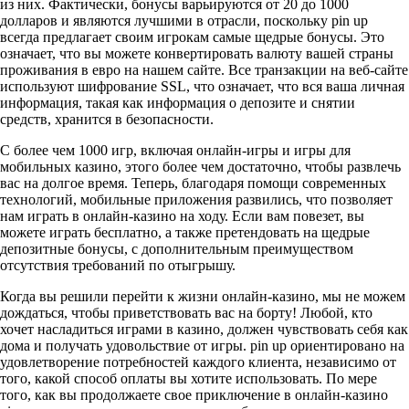
из них. Фактически, бонусы варьируются от 20 до 1000
долларов и являются лучшими в отрасли, поскольку pin up
всегда предлагает своим игрокам самые щедрые бонусы. Это
означает, что вы можете конвертировать валюту вашей страны
проживания в евро на нашем сайте. Все транзакции на веб-сайте
используют шифрование SSL, что означает, что вся ваша личная
информация, такая как информация о депозите и снятии
средств, хранится в безопасности.
С более чем 1000 игр, включая онлайн-игры и игры для
мобильных казино, этого более чем достаточно, чтобы развлечь
вас на долгое время. Теперь, благодаря помощи современных
технологий, мобильные приложения развились, что позволяет
нам играть в онлайн-казино на ходу. Если вам повезет, вы
можете играть бесплатно, а также претендовать на щедрые
депозитные бонусы, с дополнительным преимуществом
отсутствия требований по отыгрышу.
Когда вы решили перейти к жизни онлайн-казино, мы не можем
дождаться, чтобы приветствовать вас на борту! Любой, кто
хочет насладиться играми в казино, должен чувствовать себя как
дома и получать удовольствие от игры. pin up ориентировано на
удовлетворение потребностей каждого клиента, независимо от
того, какой способ оплаты вы хотите использовать. По мере
того, как вы продолжаете свое приключение в онлайн-казино