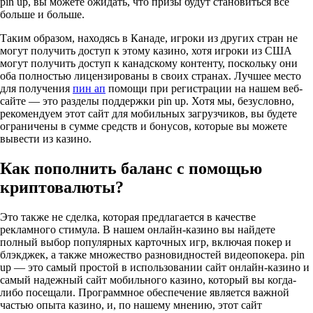
pin up, вы можете ожидать, что призы будут становиться все
больше и больше.
Таким образом, находясь в Канаде, игроки из других стран не
могут получить доступ к этому казино, хотя игроки из США
могут получить доступ к канадскому контенту, поскольку они
оба полностью лицензированы в своих странах. Лучшее место
для получения
пин ап
помощи при регистрации на нашем веб-
сайте — это разделы поддержки pin up. Хотя мы, безусловно,
рекомендуем этот сайт для мобильных загрузчиков, вы будете
ограничены в сумме средств и бонусов, которые вы можете
вывести из казино.
Как пополнить баланс с помощью
криптовалюты?
Это также не сделка, которая предлагается в качестве
рекламного стимула. В нашем онлайн-казино вы найдете
полный выбор популярных карточных игр, включая покер и
блэкджек, а также множество разновидностей видеопокера. pin
up — это самый простой в использовании сайт онлайн-казино и
самый надежный сайт мобильного казино, который вы когда-
либо посещали. Программное обеспечение является важной
частью опыта казино, и, по нашему мнению, этот сайт