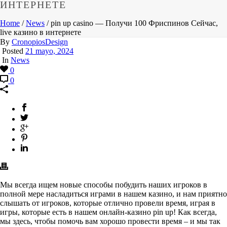
ИНТЕРНЕТЕ
Home
/
News
/ pin up casino — Получи 100 Фриспинов Сейчас,
live казино в интернете
By
CronopiosDesign
Posted
21 mayo, 2024
In
News
0
0
Мы всегда ищем новые способы побудить наших игроков в
полной мере насладиться играми в нашем казино, и нам приятно
слышать от игроков, которые отлично провели время, играя в
игры, которые есть в нашем онлайн-казино pin up! Как всегда,
мы здесь, чтобы помочь вам хорошо провести время – и мы так