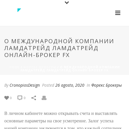
О МЕЖДУНАРОДНОЙ КОМПАНИИ
ЛАМДАТРЕЙД ЛАМДАТРЕЙД
ОНЛАЙН-БРОКЕР FX
HOME
/
ФОРЕКС БРОКЕРЫ
/ О МЕЖДУНАРОДНОЙ КОМПАНИИ
ЛАМДАТРЕЙД ЛАМДАТРЕЙД ОНЛАЙН-БРОКЕР FX
By
CronopiosDesign
Posted
26 agosto, 2020
In
Форекс Брокеры
0
0
В личном кабинете можно открывать счета и выставлять
основные параметры на свое усмотрение. Залог успеха
нашей компании заключается в том, что каждый сотрудник